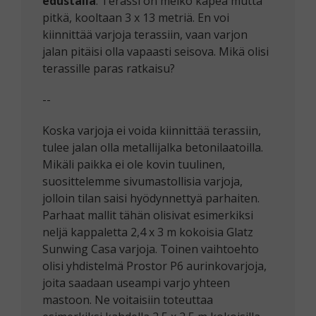
edustalla
. Terassi on melko kapea mutta
pitkä, kooltaan 3 x 13 metriä. En voi
kiinnittää varjoja terassiin, vaan varjon
jalan pitäisi olla vapaasti seisova. Mikä olisi
terassille paras ratkaisu?
--
Koska varjoja ei voida kiinnittää terassiin,
tulee jalan olla metallijalka betonilaatoilla.
Mikäli paikka ei ole kovin tuulinen,
suosittelemme sivumastollisia varjoja,
jolloin tilan saisi hyödynnettyä parhaiten.
Parhaat mallit tähän olisivat esimerkiksi
neljä kappaletta 2,4 x 3 m kokoisia Glatz
Sunwing Casa varjoja. Toinen vaihtoehto
olisi yhdistelmä Prostor P6 aurinkovarjoja,
joita saadaan useampi varjo yhteen
mastoon. Ne voitaisiin toteuttaa