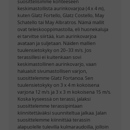
suosittelisimme kohteeseen
keskimastollista aurinkovarjoa (4 x 4 m),
kuten Glatz Fortello, Glatz Costello, May
Schatello tai May Albratros. Nämä mallit
ovat teleskooppimastolla, eli huonekaluja
ei tarvitse siirtää, kun aurinkovarjoa
avataan ja suljetaan. Näiden mallien
tuulensietokyky on 20–33 m/s. Jos
terassillesi ei kuitenkaan sovi
keskimastollinen aurinkovarjo, vaan
haluaisit sivumastollisen varjon,
suosittelemme Glatz Fortanoa. Sen
tuulensietokyky on 3 x 4 m kokoisena
varjona 12 m/s ja 3 x 3 m kokoisena 15 m/s.
Koska kyseessä on terassi, jalaksi
suosittelemme terassipintaan
kiinnitettäväksi suunniteltua jalkaa. Jalan
suosittelemme kiinnittää terassin
alapuolelle tulevilla kulmaraudoilla, jolloin