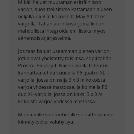
Mikäli haluat muutaman erittäin ison
varjon, suosittelisimme kattamaan alueen
neljällä 7 x 8 m kokoisella May Albatros -
varjoilla. Tähän aurinkovarjomalliin on
mahdollista integroida em. lisäksi myös
äänentoistojärjestelmä.
Jos taas haluat useamman pienen varjon,
jotka ovat yhdistetty toisiinsa, sopii tähän
Prostor P6 varjot. Niiden avulla toteutus
kannattaa tehdä kuudella P6 quatro XL –
varjolla, jossa on neljä 3 x 3 m kokoista
varjoa yhdessä mastossa, ja kolmella P6
duo XL-varjolla, jossa on kaksi 3 x 3 m
kokoista varjoa yhdessä mastossa.
Molemmille vaihtoehdoille suosittelisimme
kiinnitykseksi valuhylsyä.