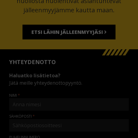
huollosta huolehtivat asiantuntevat
jälleenmyyjämme kautta maan.
ETSI LÄHIN JÄLLEENMYYJÄSI
YHTEYDENOTTO
Haluatko lisätietoa?
Jätä meille yhteydenottopyyntö.
NIMI
SÄHKÖPOSTI
PUHELINNUMERO