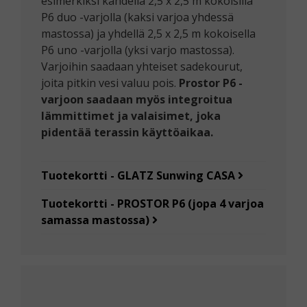
esimerkiksi kahdella 2,5 x 2,5 m kokoisilla
P6 duo -varjolla (kaksi varjoa yhdessä
mastossa) ja yhdellä 2,5 x 2,5 m kokoisella
P6 uno -varjolla (yksi varjo mastossa).
Varjoihin saadaan yhteiset sadekourut,
joita pitkin vesi valuu pois.
Prostor P6 -
varjoon saadaan myös integroitua
lämmittimet ja valaisimet, joka
pidentää terassin käyttöaikaa.
Tuotekortti - GLATZ Sunwing CASA
Tuotekortti - PROSTOR P6 (jopa 4 varjoa
samassa mastossa)