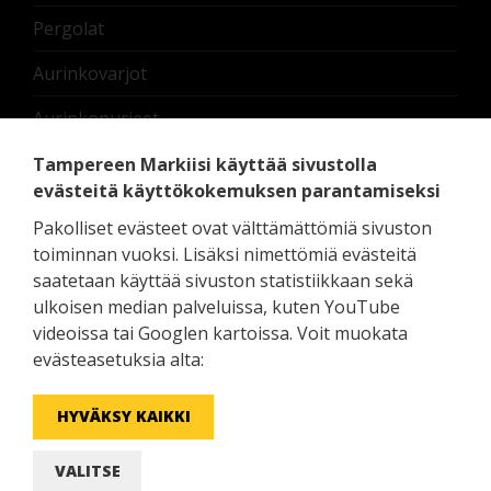
Pergolat
Aurinkovarjot
Aurinkopurjeet
Nostettavat lasikaiteet
Tampereen Markiisi käyttää sivustolla
evästeitä käyttökokemuksen parantamiseksi
Terassilämmittimet
Pakolliset evästeet ovat välttämättömiä sivuston
Moottorit ja oheislaitteet
toiminnan vuoksi. Lisäksi nimettömiä evästeitä
saatetaan käyttää sivuston statistiikkaan sekä
Pedelux erikoistuotteet
ulkoisen median palveluissa, kuten YouTube
videoissa tai Googlen kartoissa. Voit muokata
Zip Screen - screenkaihdin ulos
evästeasetuksia alta:
HYVÄKSY KAIKKI
Facebook
YouTube
Instagram
LinkedIn
VALITSE