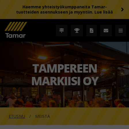
Haemme yhteistyökumppaneita Tamar-
tuotteiden asennukseen ja myyntiin. Lue lisää
TAMPEREEN
MARKIISI OY
ETUSIVU
MEISTÄ