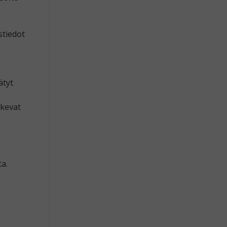
stiedot
ätyt
skevat
ta.