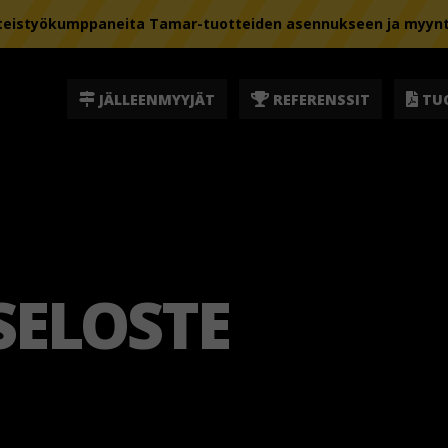
istyökumppaneita Tamar-tuotteiden asennukseen ja myyntii
JÄLLEENMYYJÄT
REFERENSSIT
TU
SELOSTE