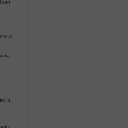
lisen
oskeva
kevia
te ja
soite