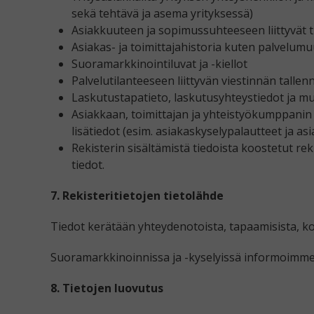
sekä tehtävä ja asema yrityksessä)
Asiakkuuteen ja sopimussuhteeseen liittyvät t
Asiakas- ja toimittajahistoria kuten palvelumu
Suoramarkkinointiluvat ja -kiellot
Palvelutilanteeseen liittyvän viestinnän tallen
Laskutustapatieto, laskutusyhteystiedot ja muu
Asiakkaan, toimittajan ja yhteistyökumppanin
lisätiedot (esim. asiakaskyselypalautteet ja a
Rekisterin sisältämistä tiedoista koostetut re
tiedot.
7. Rekisteritietojen tietolähde
Tiedot kerätään yhteydenotoista, tapaamisista, koh
Suoramarkkinoinnissa ja -kyselyissä informoimme l
8. Tietojen luovutus