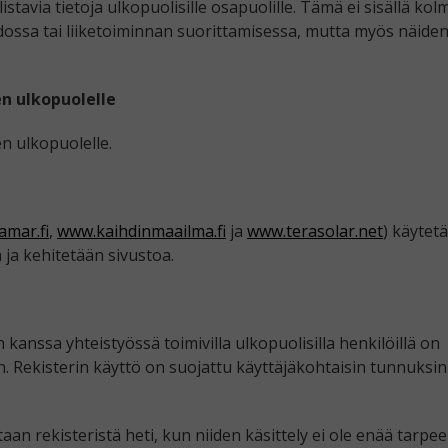
tavia tietoja ulkopuolisille osapuolille. Tämä ei sisällä kol
dossa tai liiketoiminnan suorittamisessa, mutta myös näide
.
en ulkopuolelle
n ulkopuolelle.
amar.fi
,
www.kaihdinmaailma.fi
ja
www.terasolar.net
) käytet
ä ja kehitetään sivustoa.
kanssa yhteistyössä toimivilla ulkopuolisilla henkilöillä on
hin. Rekisterin käyttö on suojattu käyttäjäkohtaisin tunnuksin
n rekisteristä heti, kun niiden käsittely ei ole enää tarpeel