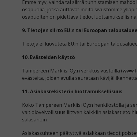
Emme myy, vaihda tai siirrä tunnistamisen mahdollis
osapuolia, jotka auttavat meitä sivustomme ylläpi
osapuolten on pidettävä tiedot luottamuksellisina
9. Tietojen siirto EU:n tai Euroopan talousalue
Tietoja ei luovuteta EU:n tai Euroopan talousaluee
10. Evästeiden käyttö
Tampereen Markiisi Oy:n verkkosivustoilla (
www.t
evästeitä, joiden avulla seurataan kävijäliikennett
11. Asiakasrekisterin luottamuksellisuus
Koko Tampereen Markiisi Oy:n henkilöstöllä ja sen 
vaitiolovelvollisuus liittyen kaikkiin asiakastietoi
salasanoin.
Asiakassuhteen päätyttyä asiakkaan tiedot poistetaa