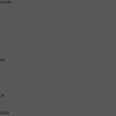
mansia
n
ään
 ja
lista.