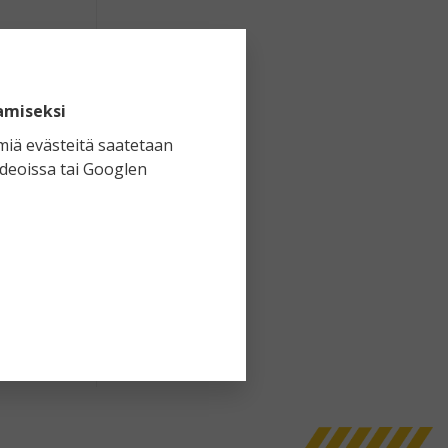
teriin
tulee
amiseksi
miä evästeitä saatetaan
ideoissa tai Googlen
n
en
tuun