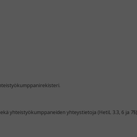
yhteistyökumppanirekisteri.
 sekä yhteistyökumppaneiden yhteystietoja (HetiL 3.3, 6 ja 7§