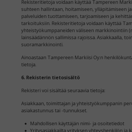
Rekisteritietoja voidaan käyttää Tampereen Markii
suhteen hallintaan, hoitamiseen, ylläpitämiseen j
palveluiden tuottamiseen, tarjoamiseen ja kehittä
tarkoituksiin. Rekisteritietoja voidaan käyttää Tam
yhteistyökumppaneiden väliseen markkinointiin (
lainsäädännön sallimissa rajoissa. Asiakkaalla, to
suoramarkkinointi.
Ainoastaan Tampereen Markiisi Oy:n henkilökunta vo
tietoja.
6. Rekisterin tietosisältö
Rekisteri voi sisältää seuraavia tietoja:
Asiakkaan, toimittajan ja yhteistyökumppanin peru
asiakastunnus tai -tunnukset.
Mahdollisen käyttäjän nimi- ja osoitetiedot
Yritysasiakkailta yrityksen yhteyshenkilön ja 