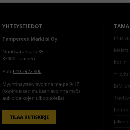
YHTEYSTIEDOT
TAMAR
Etusivu
Tampereen Markiisi Oy
Meistä
Nuutisarankatu 35
33900 Tampere
Kotiin
Puh.
010 2922 400
Yrityksi
Myyntinäyttely avoinna ma-pe 9-17
BIM-obj
(sopimuksen mukaan avoinna myös
Tuotte
aukioloaikojen ulkopuolella)
Referen
TILAA UUTISKIRJE
Jälleen