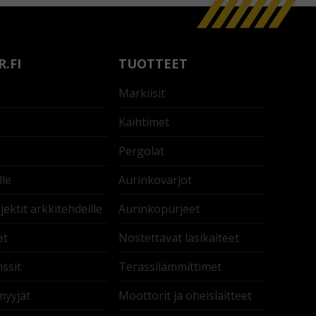
.FI
TUOTTEET
Markiisit
Kaihtimet
Pergolat
lle
Aurinkovarjot
ektit arkkitehdeille
Aurinkopurjeet
et
Nostettavat lasikaiteet
ssit
Terassilämmittimet
myyjät
Moottorit ja oheislaitteet