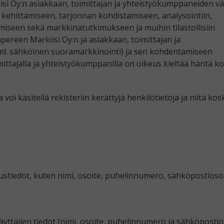
si Oy:n asiakkaan, toimittajan ja yhteistyökumppaneiden vä
a kehittämiseen, tarjonnan kohdistamiseen, analysointiin,
miseen sekä markkinatutkimukseen ja muihin tilastollisiin
pereen Markiisi Oy:n ja asiakkaan, toimittajan ja
ml. sähköinen suoramarkkinointi) ja sen kohdentamiseen
imittajalla ja yhteistyökumppanilla on oikeus kieltää häntä k
i käsitellä rekisteriin kerättyjä henkilötietoja ja niitä kos
stiedot, kuten nimi, osoite, puhelinnumero, sähköpostiosoi
käyttäjien tiedot (nimi, osoite, puhelinnumero ja sähköpostio