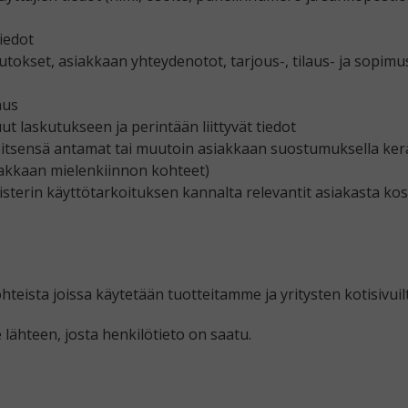
iedot
utokset, asiakkaan yhteydenotot, tarjous-, tilaus- ja sopimu
nus
t laskutukseen ja perintään liittyvät tiedot
 itsensä antamat tai muutoin asiakkaan suostumuksella ker
siakkaan mielenkiinnon kohteet)
kisterin käyttötarkoituksen kannalta relevantit asiakasta ko
teista joissa käytetään tuotteitamme ja yritysten kotisivuil
ähteen, josta henkilötieto on saatu.