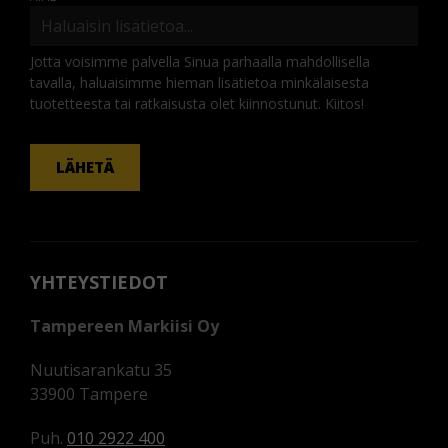
Jotta voisimme palvella Sinua parhaalla mahdollisella
tavalla, haluaisimme hieman lisätietoa minkälaisesta
tuotetteesta tai ratkaisusta olet kiinnostunut. Kiitos!
KOMMENTTI
LÄHETÄ
YHTEYSTIEDOT
Tampereen Markiisi Oy
Nuutisarankatu 35
33900 Tampere
Puh.
010 2922 400