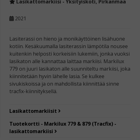
Lasikattomarkiisi - Yksityiskoti, Pirkanmaa
2021
Lasiterassi on hieno ja monikäyttöinen lisähuone
kotiin. Kesäkuumalla lasiterassin lämpötila nousee
kuitenkin helposti korkeisiin lukemiin, jonka vuoksi
lasikaton alle kannattaa laittaa markiisi. Markilux
779 on juuri lasikaton alle suunniteltu markiisi, joka
kiinnitetään hyvin lähelle lasia. Se kulkee
sivukiskoissa ja on mahdollista kiinnittää sinne
tracfix-kiinnityksellä.
Lasikattomarkiisit
Tuotekortti - Markilux 779 & 879 (Tracfix) -
lasikattomarkiisi