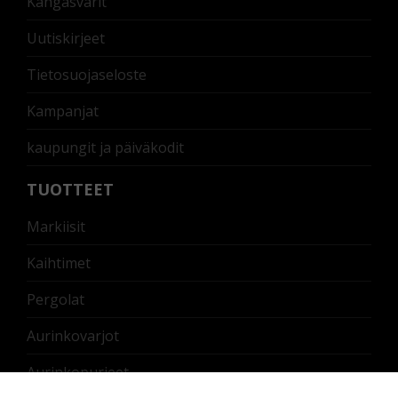
Kangasvärit
Uutiskirjeet
Tietosuojaseloste
Kampanjat
kaupungit ja päiväkodit
TUOTTEET
Markiisit
Kaihtimet
Pergolat
Aurinkovarjot
Aurinkopurjeet