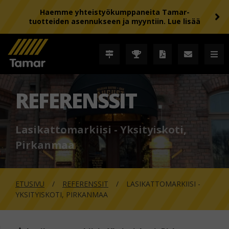
Haemme yhteistyökumppaneita Tamar-
tuotteiden asennukseen ja myyntiin. Lue lisää
REFERENSSIT
Lasikattomarkiisi - Yksityiskoti,
Pirkanmaa
ETUSIVU
REFERENSSIT
LASIKATTOMARKIISI -
YKSITYISKOTI, PIRKANMAA