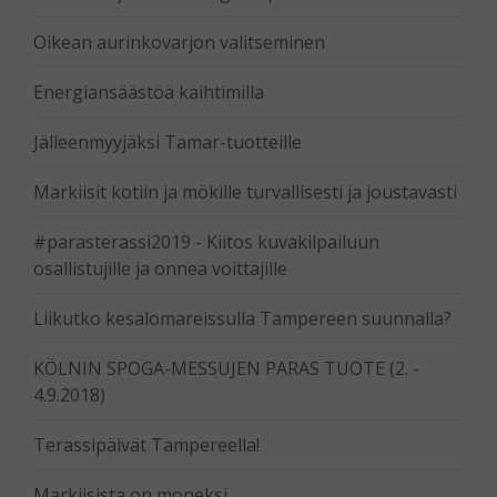
Oikean aurinkovarjon valitseminen
Energiansäästöä kaihtimilla
Jälleenmyyjäksi Tamar-tuotteille
Markiisit kotiin ja mökille turvallisesti ja joustavasti
#parasterassi2019 - Kiitos kuvakilpailuun
osallistujille ja onnea voittajille
Liikutko kesälomareissulla Tampereen suunnalla?
KÖLNIN SPOGA-MESSUJEN PARAS TUOTE (2. -
4.9.2018)
Terassipäivät Tampereella!
Markiisista on moneksi