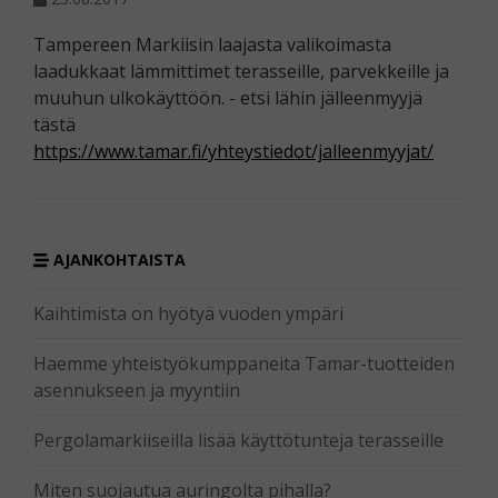
Tampereen Markiisin laajasta valikoimasta
laadukkaat lämmittimet terasseille, parvekkeille ja
muuhun ulkokäyttöön. - etsi lähin jälleenmyyjä
tästä
https://www.tamar.fi/yhteystiedot/jalleenmyyjat/
AJANKOHTAISTA
Kaihtimista on hyötyä vuoden ympäri
Haemme yhteistyökumppaneita Tamar-tuotteiden
asennukseen ja myyntiin
Pergolamarkiiseilla lisää käyttötunteja terasseille
Miten suojautua auringolta pihalla?