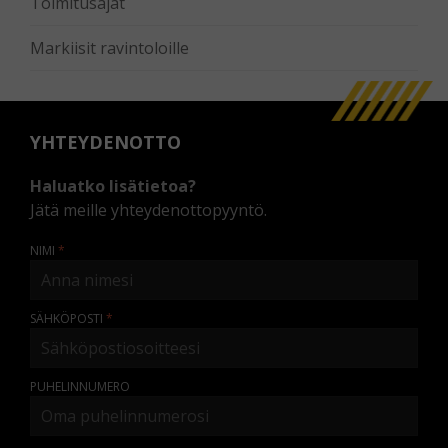
Toimitusajat
Markiisit ravintoloille
YHTEYDENOTTO
Haluatko lisätietoa?
Jätä meille yhteydenottopyyntö.
NIMI
SÄHKÖPOSTI
PUHELINNUMERO