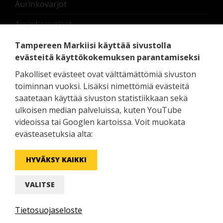
Aurinkovarjot
Aurinkopurjeet
Nostettavat lasikaiteet
Tampereen Markiisi käyttää sivustolla
evästeitä käyttökokemuksen parantamiseksi
Terassilämmittimet
Pakolliset evästeet ovat välttämättömiä sivuston
Moottorit ja oheislaitteet
toiminnan vuoksi. Lisäksi nimettömiä evästeitä
saatetaan käyttää sivuston statistiikkaan sekä
Pedelux erikoistuotteet
ulkoisen median palveluissa, kuten YouTube
videoissa tai Googlen kartoissa. Voit muokata
Zip Screen - screenkaihdin ulos
evästeasetuksia alta:
HYVÄKSY KAIKKI
Facebook
YouTube
Instagram
LinkedIn
VALITSE
Tietosuojaseloste