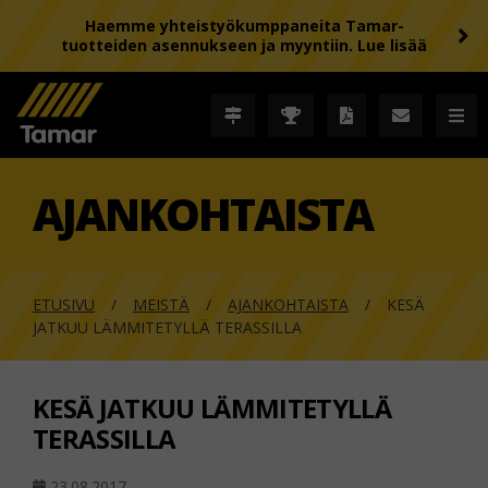
Haemme yhteistyökumppaneita Tamar-
tuotteiden asennukseen ja myyntiin. Lue lisää
AJANKOHTAISTA
ETUSIVU
MEISTÄ
AJANKOHTAISTA
KESÄ
JATKUU LÄMMITETYLLÄ TERASSILLA
KESÄ JATKUU LÄMMITETYLLÄ
TERASSILLA
23.08.2017