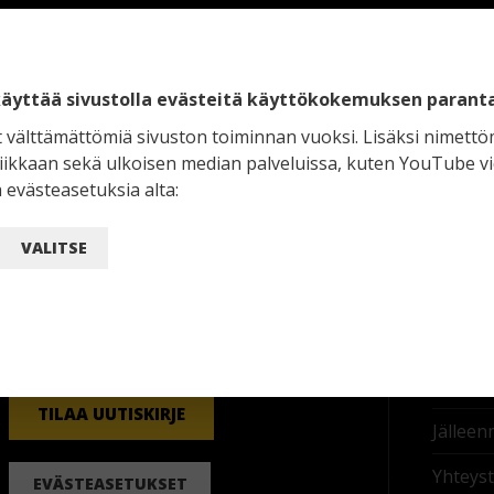
YHTEYSTIEDOT
TAMAR
äyttää sivustolla evästeitä käyttökokemuksen parant
Etusivu
Tampereen Markiisi Oy
t välttämättömiä sivuston toiminnan vuoksi. Lisäksi nimettö
Meistä
tiikkaan sekä ulkoisen median palveluissa, kuten YouTube v
Nuutisarankatu 35
 evästeasetuksia alta:
33900 Tampere
Kotiin
Puh.
010 2922 400
VALITSE
Yrityksi
Myyntinäyttely avoinna ma-pe 9-17
BIM-obj
(sopimuksen mukaan avoinna myös
Tuotte
aukioloaikojen ulkopuolella)
Referen
TILAA UUTISKIRJE
Jälleen
Yhteyst
EVÄSTEASETUKSET