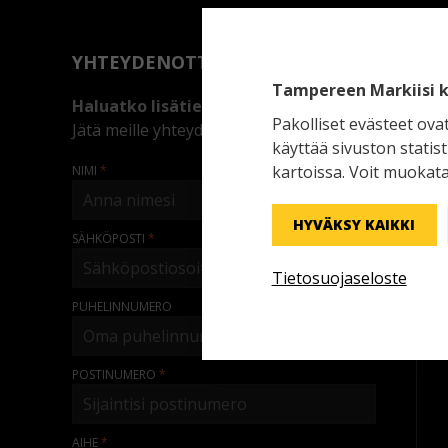
YHTEYDENOTTO
Tampereen Markiisi k
Haluatko lisätietoa?
Pakolliset evästeet ova
Jätä meille yhteydenottopyyntö.
käyttää sivuston statis
kartoissa. Voit muokata
NIMI
HYVÄKSY KAIKKI
SÄHKÖPOSTI
Tietosuojaseloste
PUHELINNUMERO
POSTINUMERO
AIHE