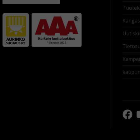
Tuoteko
Kangas
Uutiski
Tietosu
Kampan
kaupung
Fac