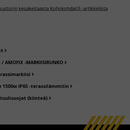
ustorin kesäkeitaasta Kohokohdat.fi -artikkelista
et
X / AMOFIX -MARKIISIRUNKO
erassimarkiisi
e 1500w IP65 -terassilämmitin
tuulisuojat (kiinteä)