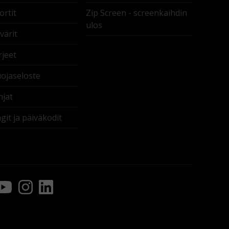
rtit
Zip Screen - screenkaihdin
ulos
värit
rjeet
ojaseloste
jat
it ja päiväkodit
ebook
YouTube
Instagram
LinkedIn