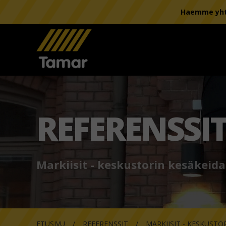
Haemme yhte
REFERENSSI
Markiisit - keskustorin kesäkeid
ETUSIVU
REFERENSSIT
MARKIISIT - KESKUSTO