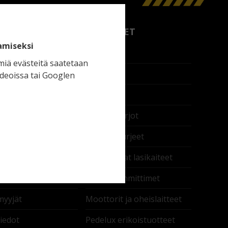
.FI
TUOTTEET
amiseksi
Markiisit
miä evästeitä saatetaan
Kaihtimet
ideoissa tai Googlen
Pergolat
lle
Aurinkovarjot
ektit arkkitehdeille
Aurinkopurjeet
et
Nostettavat lasikaiteet
ssit
Terassilämmittimet
myyjät
Moottorit ja oheislaitteet
iedot
Pedelux erikoistuotteet