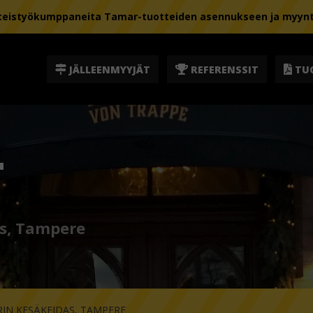
istyökumppaneita Tamar-tuotteiden asennukseen ja myyntii
JÄLLEENMYYJÄT
REFERENSSIT
TU
T
as, Tampere
RIN KESÄKEIDAS, TAMPERE