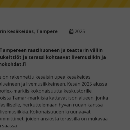
orin kesäkeidas, Tampere
2025
 Tampereen raatihuoneen ja teatterin väliin
ukeittiöt ja terassi kohtaavat livemusiikin ja
hokohdat.fi
 on rakennettu kesäisin upea kesäkeidas
alueineen ja livemusiikkeineen. Kesän 2025 alussa
oflex-markiisikokonaisuutta keskustorille.
oista Tamar-markiisia kattavat ison alueen, jonka
lasilliselle, herkuttelemaan hyvän ruuan kanssa
livemusiikkia. Kokonaisuuden kruunaavat
lämmittimet, joiden ansiosta terassilla on mukavaa
n säässä.