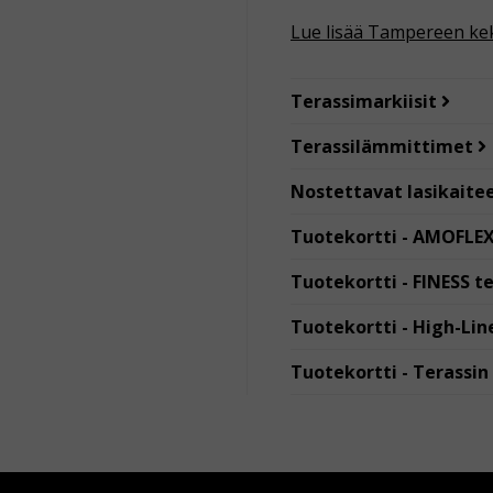
Lue lisää Tampereen kek
Terassimarkiisit
Terassilämmittimet
Nostettavat lasikaite
Tuotekortti - AMOFLE
Tuotekortti - FINESS t
Tuotekortti - High-Lin
Tuotekortti - Terassin 