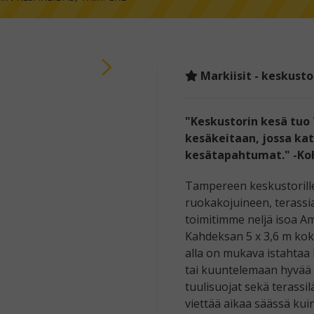
Markiisit - keskust
"Keskustorin kesä tuo
kesäkeitaan, jossa kat
kesätapahtumat." -Ko
Tampereen keskustorille
ruokakojuineen, terassi
toimitimme neljä isoa Am
Kahdeksan 5 x 3,6 m kok
alla on mukava istahtaa 
tai kuuntelemaan hyvää 
tuulisuojat sekä terassi
viettää aikaa säässä kui