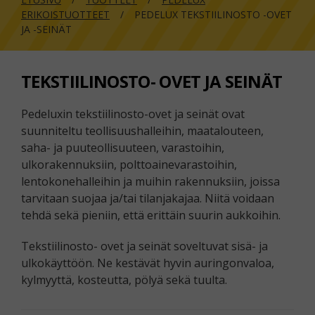
ERIKOISTUOTTEET
PEDELUX TEKSTIILINOSTO -OVET
JA -SEINÄT
TEKSTIILINOSTO- OVET JA SEINÄT
Pedeluxin tekstiilinosto-ovet ja seinät ovat
suunniteltu teollisuushalleihin, maatalouteen,
saha- ja puuteollisuuteen, varastoihin,
ulkorakennuksiin, polttoainevarastoihin,
lentokonehalleihin ja muihin rakennuksiin, joissa
tarvitaan suojaa ja/tai tilanjakajaa. Niitä voidaan
tehdä sekä pieniin, että erittäin suurin aukkoihin.
Tekstiilinosto- ovet ja seinät soveltuvat sisä- ja
ulkokäyttöön. Ne kestävät hyvin auringonvaloa,
kylmyyttä, kosteutta, pölyä sekä tuulta.