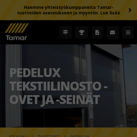
Haemme yhteistyökumppaneita Tamar-
tuotteiden asennukseen ja myyntiin. Lue lisää
PEDELUX
TEKSTIILINOSTO -
OVET JA -SEINÄT
ETUSIVU
TUOTTEET
PEDELUX