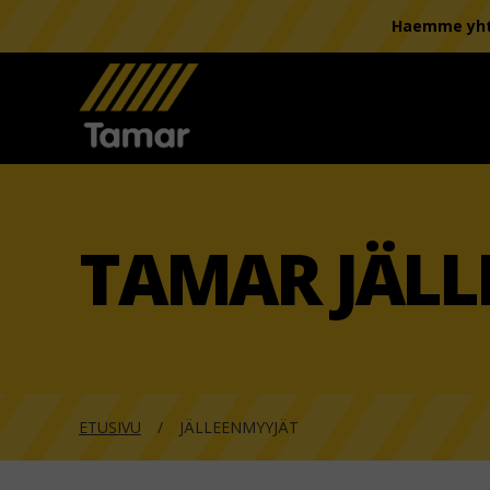
Haemme yhte
TAMAR JÄLL
ETUSIVU
JÄLLEENMYYJÄT