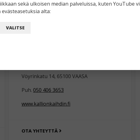
tiikkaan sekä ulkoisen median palveluissa, kuten YouTube v
www.karmiini.fi
 evästeasetuksia alta:
VALITSE
OTA YHTEYTTÄ
KALLION KAIHDIN
Vöyrinkatu 14, 65100 VAASA
Puh.
050 406 3653
www.kallionkaihdin.fi
OTA YHTEYTTÄ