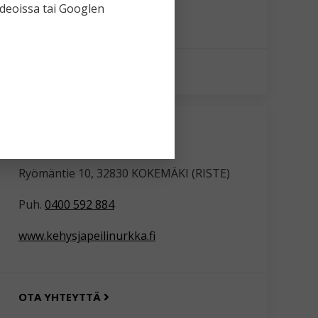
ideoissa tai Googlen
OTA YHTEYTTÄ
KEHYS- JA PEILINURKKA
Ryömäntie 10, 32830 KOKEMÄKI (RISTE)
Puh.
0400 592 884
www.kehysjapeilinurkka.fi
OTA YHTEYTTÄ