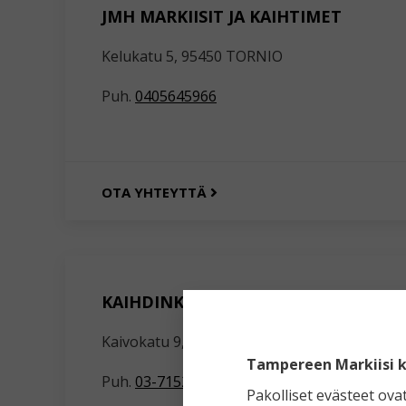
JMH MARKIISIT JA KAIHTIMET
Kelukatu 5, 95450 TORNIO
Puh.
0405645966
OTA YHTEYTTÄ
KAIHDINKESKUS PETRI SIITONEN
Kaivokatu 9, 18100 HEINOLA
Tampereen Markiisi k
Puh.
03-7152 904
Pakolliset evästeet ova