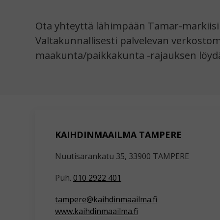
Ota yhteyttä lähimpään Tamar-markiisi 
Valtakunnallisesti palvelevan verkosto
maakunta/paikkakunta -rajauksen löydä
KAIHDINMAAILMA TAMPERE
Nuutisarankatu 35, 33900 TAMPERE
Puh.
010 2922 401
tampere@kaihdinmaailma.fi
www.kaihdinmaailma.fi