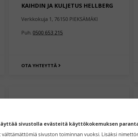
KAIHDIN JA KULJETUS HELLBERG
Verkkokuja 1, 76150 PIEKSÄMÄKI
Puh.
0500 653 215
OTA YHTEYTTÄ
KAIHDINLIIKE KARMIINI
Kullervontie 16 B, 23500 UUSIKAUPUNKI
äyttää sivustolla evästeitä käyttökokemuksen parant
Puh.
050 569 7495
t välttämättömiä sivuston toiminnan vuoksi. Lisäksi nimettö