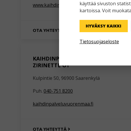
käyttää sivuston statis
www.kaihdinkeskus.fi
kartoissa. Voit muokata
HYVÄKSY KAIKKI
OTA YHTEYTTÄ
Tietosuojaseloste
KAIHDINPALVELU VUORENMAA /
ZIRINETTE OY
Kulpintie 50, 96900 Saarenkylä
Puh.
040-751 8200
kaihdinpalveluvuorenmaa.fi
OTA YHTEYTTÄ