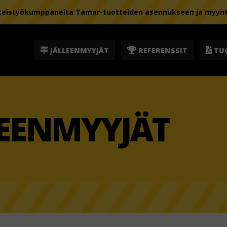
istyökumppaneita Tamar-tuotteiden asennukseen ja myyntii
JÄLLEENMYYJÄT
REFERENSSIT
TU
EENMYYJÄT