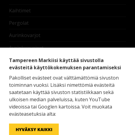
Kaihtimet
Pergolat
Aurinkovarjot
Aurinkopurjeet
Nostettavat lasikaiteet
Tampereen Markiisi käyttää sivustolla
evästeitä käyttökokemuksen parantamiseksi
Terassilämmittimet
Pakolliset evästeet ovat välttämättömiä sivuston
Moottorit ja oheislaitteet
toiminnan vuoksi. Lisäksi nimettömiä evästeitä
saatetaan käyttää sivuston statistiikkaan sekä
Pedelux erikoistuotteet
ulkoisen median palveluissa, kuten YouTube
videoissa tai Googlen kartoissa. Voit muokata
Zip Screen - screenkaihdin ulos
evästeasetuksia alta:
HYVÄKSY KAIKKI