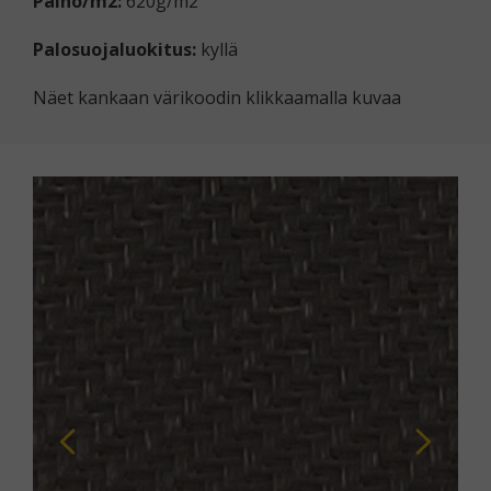
Paino/m2:
620g/m2
Palosuojaluokitus:
kyllä
Näet kankaan värikoodin klikkaamalla kuvaa