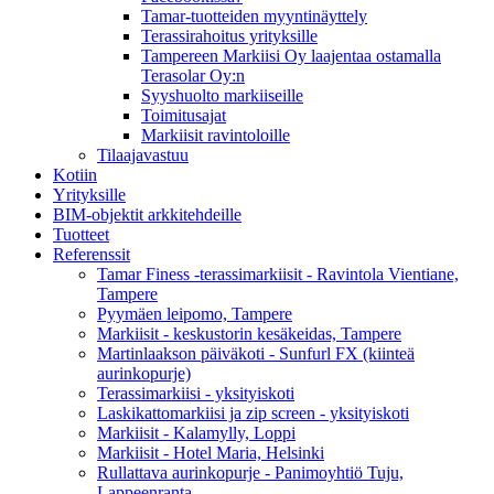
Tamar-tuotteiden myyntinäyttely
Terassirahoitus yrityksille
Tampereen Markiisi Oy laajentaa ostamalla
Terasolar Oy:n
Syyshuolto markiiseille
Toimitusajat
Markiisit ravintoloille
Tilaajavastuu
Kotiin
Yrityksille
BIM-objektit arkkitehdeille
Tuotteet
Referenssit
Tamar Finess -terassimarkiisit - Ravintola Vientiane,
Tampere
Pyymäen leipomo, Tampere
Markiisit - keskustorin kesäkeidas, Tampere
Martinlaakson päiväkoti - Sunfurl FX (kiinteä
aurinkopurje)
Terassimarkiisi - yksityiskoti
Laskikattomarkiisi ja zip screen - yksityiskoti
Markiisit - Kalamylly, Loppi
Markiisit - Hotel Maria, Helsinki
Rullattava aurinkopurje - Panimoyhtiö Tuju,
Lappeenranta