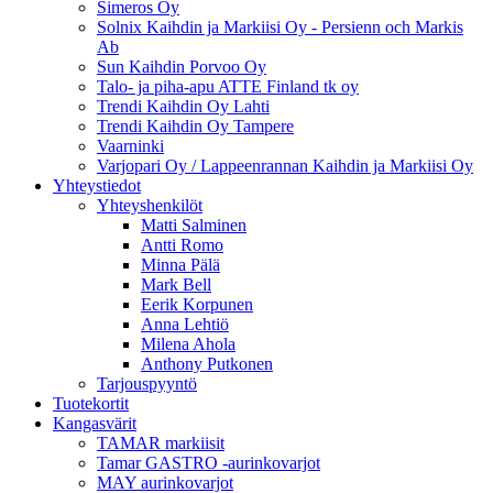
Simeros Oy
Solnix Kaihdin ja Markiisi Oy - Persienn och Markis
Ab
Sun Kaihdin Porvoo Oy
Talo- ja piha-apu ATTE Finland tk oy
Trendi Kaihdin Oy Lahti
Trendi Kaihdin Oy Tampere
Vaarninki
Varjopari Oy / Lappeenrannan Kaihdin ja Markiisi Oy
Yhteystiedot
Yhteyshenkilöt
Matti Salminen
Antti Romo
Minna Pälä
Mark Bell
Eerik Korpunen
Anna Lehtiö
Milena Ahola
Anthony Putkonen
Tarjouspyyntö
Tuotekortit
Kangasvärit
TAMAR markiisit
Tamar GASTRO -aurinkovarjot
MAY aurinkovarjot