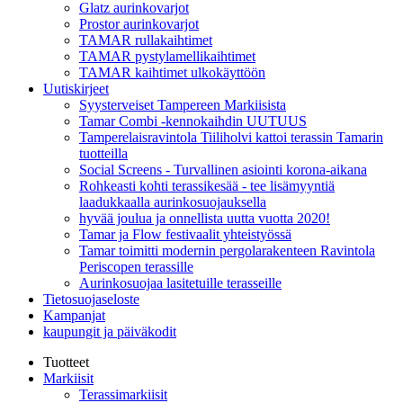
Glatz aurinkovarjot
Prostor aurinkovarjot
TAMAR rullakaihtimet
TAMAR pystylamellikaihtimet
TAMAR kaihtimet ulkokäyttöön
Uutiskirjeet
Syysterveiset Tampereen Markiisista
Tamar Combi -kennokaihdin UUTUUS
Tamperelaisravintola Tiiliholvi kattoi terassin Tamarin
tuotteilla
Social Screens - Turvallinen asiointi korona-aikana
Rohkeasti kohti terassikesää - tee lisämyyntiä
laadukkaalla aurinkosuojauksella
hyvää joulua ja onnellista uutta vuotta 2020!
Tamar ja Flow festivaalit yhteistyössä
Tamar toimitti modernin pergolarakenteen Ravintola
Periscopen terassille
Aurinkosuojaa lasitetuille terasseille
Tietosuojaseloste
Kampanjat
kaupungit ja päiväkodit
Tuotteet
Markiisit
Terassimarkiisit