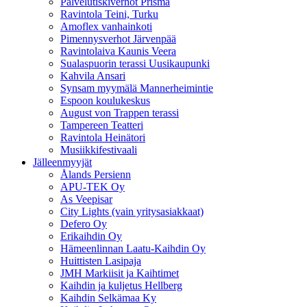
Palvelutiskiverhot Prisma
Ravintola Teini, Turku
Amoflex vanhainkoti
Pimennysverhot Järvenpää
Ravintolaiva Kaunis Veera
Sualaspuorin terassi Uusikaupunki
Kahvila Ansari
Synsam myymälä Mannerheimintie
Espoon koulukeskus
August von Trappen terassi
Tampereen Teatteri
Ravintola Heinätori
Musiikkifestivaali
Jälleenmyyjät
Ålands Persienn
APU-TEK Oy
As Veepisar
City Lights (vain yritysasiakkaat)
Defero Oy
Erikaihdin Oy
Hämeenlinnan Laatu-Kaihdin Oy
Huittisten Lasipaja
JMH Markiisit ja Kaihtimet
Kaihdin ja kuljetus Hellberg
Kaihdin Selkämaa Ky