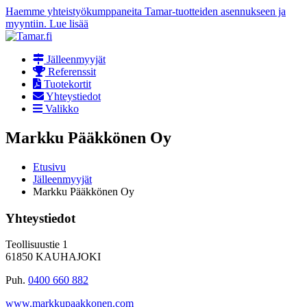
Haemme yhteistyökumppaneita Tamar-tuotteiden asennukseen ja
myyntiin. Lue lisää
Jälleenmyyjät
Referenssit
Tuotekortit
Yhteystiedot
Valikko
Markku Pääkkönen Oy
Etusivu
Jälleenmyyjät
Markku Pääkkönen Oy
Yhteystiedot
Teollisuustie 1
61850 KAUHAJOKI
Puh.
0400 660 882
www.markkupaakkonen.com