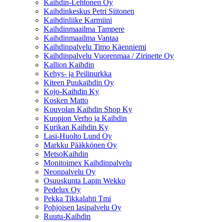
Kaihdin-Lehtonen Oy
Kaihdinkeskus Petri Siitonen
Kaihdinliike Karmiini
Kaihdinmaailma Tampere
Kaihdinmaailma Vantaa
Kaihdinpalvelu Timo Käenniemi
Kaihdinpalvelu Vuorenmaa / Zirinette Oy
Kallion Kaihdin
Kehys- ja Peilinurkka
Kiteen Puukaihdin Oy
Kojo-Kaihdin Ky
Kosken Matto
Kouvolan Kaihdin Shop Ky
Kuopion Verho ja Kaihdin
Kurikan Kaihdin Ky
Lasi-Huolto Lund Oy
Markku Pääkkönen Oy
MetsoKaihdin
Monitoimex Kaihdinpalvelu
Neonpalvelu Oy
Osuuskunta Lapin Wekko
Pedelux Oy
Pekka Tikkalahti Tmi
Pohjoisen lasipalvelu Oy
Ruutu-Kaihdin