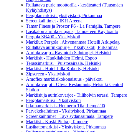
Rullattava purje moottorilla - kesäteatteri (Tuusmäen
Kyläyhdistys)
Pergolamarkiisi - yksityiskoti, Pirkanmaa
Screenkaihtimet - IKH Areena
Tamar Finess ja Prostor P6 - La Famiglia, Tampere
Lasikaton aurinkosuojaus, Tampereen Käyttöauto
Pergola SB400 - Yksityiskoti
Markilux Pergola , Ahvenanmaa Hotelli Arkipelag
Rullattava aurinkopurje - Yksityiskoti, Pirkanmaa
Aurinkovarjo - Ravintola Salutorget, Helsinki
Markiisit - Haukilahden Helmi, Espoo
Terassimarkiisi - Puistosairaala, Helsinki
Markiisi - Hotel Lilla Roberts, Helsinki
Zipscreen - Yksityiskoti
Amoflex markiisikokonaisuus - päiväkoti
Aurinkovarjot - Olivia Restaurants, Helsinki Central
Station
Markiisit ja aurinkovarjot - Tiiliholvin terassi, Tampere
Pergolamarkiisi - Yksityiskoti
Ikkunamarkiisit - Hennerin Tila, Lempäälä
Parvekekaihtimet - Yksityiskoti, Pirkanmaa
Screenkaihtimet - Tays sydänsairaala, Tampere
Markiisi - Koski Pintxo, Tampere
Lasikattomarkiisi - Yksityiskoti, Pirkanmaa