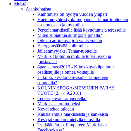
Meistä
Ajankohtaista
Kaihtimista on hyötyä vuoden ympäri
Haemme yhteistyökumppaneita Tamar-tuotteiden
asennukseen ja myyntiin
Pergolamarkiiseilla lisää käyttötunteja terasseille
Miten suojautua auringolta pihalla?
Oikean aurinkovarjon valitseminen
Energiansäästöä kaihtimilla
Jälleenmyyjäksi Tamar-tuotteille
Markiisit kotiin ja mökille turvallisesti ja
joustavasti
#parasterassi2019 - Kiitos kuvakilpailuun
osallistujille ja onnea voittajille
Liikutko kesälomareissulla Tampereen
suunnalla?
KÖLNIN SPOGA-MESSUJEN PARAS
TUOTE (2. - 4.9.2018)
Terassipäivät Tampereella!
Markiisista on moneksi
Kevät tekee tuloaan
Kausialennus markiiseista ja kankaista
Kesä jatkuu lämmitetyllä terassilla
Tykkääthän jo Tampereen Markiisista
Facebookissa?