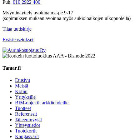
Puh.
010 2922 400
Myyntinäyttely avoinna ma-pe 9-17
(sopimuksen mukaan avoinna myös aukioloaikojen ulkopuolella)
Tilaa uutiskirje
Evästeasetukset
Tamar.fi
Etusivu
Meistä
Kotiin
Yrityksille
BIM-objektit arkkitehdeille
Tuotteet
Referenssit
Jälleenmyyjät
Yhteystiedot
Tuotekortit
Kangasvärit