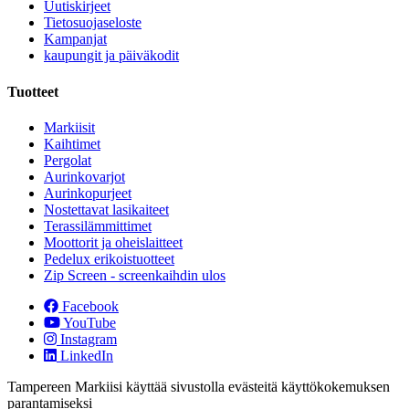
Uutiskirjeet
Tietosuojaseloste
Kampanjat
kaupungit ja päiväkodit
Tuotteet
Markiisit
Kaihtimet
Pergolat
Aurinkovarjot
Aurinkopurjeet
Nostettavat lasikaiteet
Terassilämmittimet
Moottorit ja oheislaitteet
Pedelux erikoistuotteet
Zip Screen - screenkaihdin ulos
Facebook
YouTube
Instagram
LinkedIn
Tampereen Markiisi käyttää sivustolla evästeitä käyttökokemuksen
parantamiseksi