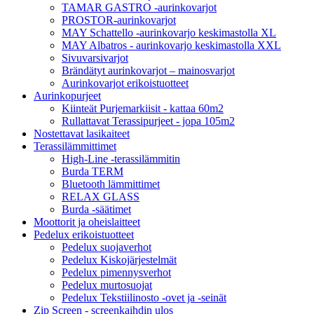
TAMAR GASTRO -aurinkovarjot
PROSTOR-aurinkovarjot
MAY Schattello -aurinkovarjo keskimastolla XL
MAY Albatros - aurinkovarjo keskimastolla XXL
Sivuvarsivarjot
Brändätyt aurinkovarjot – mainosvarjot
Aurinkovarjot erikoistuotteet
Aurinkopurjeet
Kiinteät Purjemarkiisit - kattaa 60m2
Rullattavat Terassipurjeet - jopa 105m2
Nostettavat lasikaiteet
Terassilämmittimet
High-Line -terassilämmitin
Burda TERM
Bluetooth lämmittimet
RELAX GLASS
Burda -säätimet
Moottorit ja oheislaitteet
Pedelux erikoistuotteet
Pedelux suojaverhot
Pedelux Kiskojärjestelmät
Pedelux pimennysverhot
Pedelux murtosuojat
Pedelux Tekstiilinosto -ovet ja -seinät
Zip Screen - screenkaihdin ulos