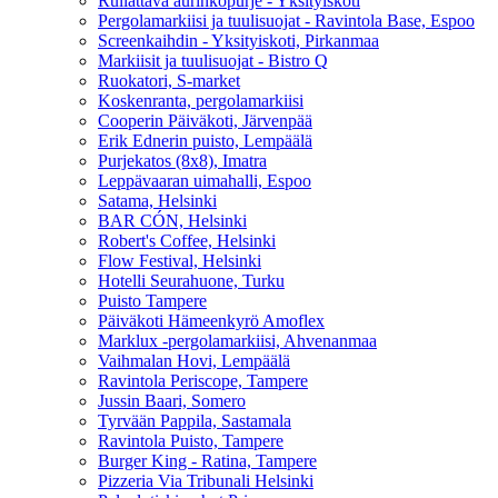
Rullattava aurinkopurje - Yksityiskoti
Pergolamarkiisi ja tuulisuojat - Ravintola Base, Espoo
Screenkaihdin - Yksityiskoti, Pirkanmaa
Markiisit ja tuulisuojat - Bistro Q
Ruokatori, S-market
Koskenranta, pergolamarkiisi
Cooperin Päiväkoti, Järvenpää
Erik Ednerin puisto, Lempäälä
Purjekatos (8x8), Imatra
Leppävaaran uimahalli, Espoo
Satama, Helsinki
BAR CÓN, Helsinki
Robert's Coffee, Helsinki
Flow Festival, Helsinki
Hotelli Seurahuone, Turku
Puisto Tampere
Päiväkoti Hämeenkyrö Amoflex
Marklux -pergolamarkiisi, Ahvenanmaa
Vaihmalan Hovi, Lempäälä
Ravintola Periscope, Tampere
Jussin Baari, Somero
Tyrvään Pappila, Sastamala
Ravintola Puisto, Tampere
Burger King - Ratina, Tampere
Pizzeria Via Tribunali Helsinki