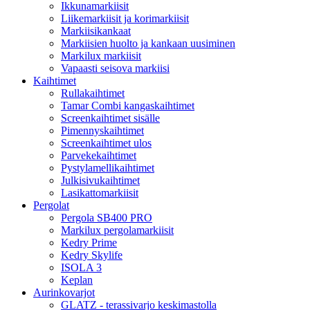
Ikkunamarkiisit
Liikemarkiisit ja korimarkiisit
Markiisikankaat
Markiisien huolto ja kankaan uusiminen
Markilux markiisit
Vapaasti seisova markiisi
Kaihtimet
Rullakaihtimet
Tamar Combi kangaskaihtimet
Screenkaihtimet sisälle
Pimennyskaihtimet
Screenkaihtimet ulos
Parvekekaihtimet
Pystylamellikaihtimet
Julkisivukaihtimet
Lasikattomarkiisit
Pergolat
Pergola SB400 PRO
Markilux pergolamarkiisit
Kedry Prime
Kedry Skylife
ISOLA 3
Keplan
Aurinkovarjot
GLATZ - terassivarjo keskimastolla