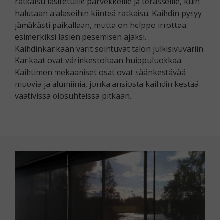
ratkaisu lasitetuille parvekkeille ja terasseille, kuin
halutaan alalaseihin kiinteä ratkaisu. Kaihdin pysyy
jämäkästi paikallaan, mutta on helppo irrottaa
esimerkiksi lasien pesemisen ajaksi.
Kaihdinkankaan värit sointuvat talon julkisivuväriin.
Kankaat ovat värinkestoltaan huippuluokkaa.
Kaihtimen mekaaniset osat ovat säänkestävää
muovia ja alumiinia, jonka ansiosta kaihdin kestää
vaativissa olosuhteissa pitkään.