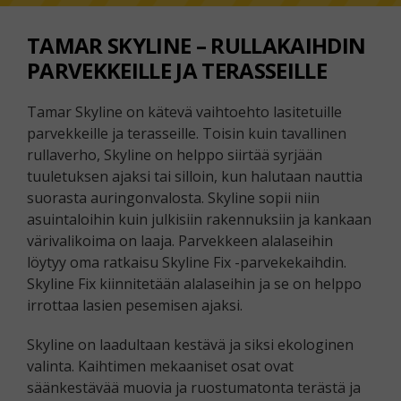
TAMAR SKYLINE – RULLAKAIHDIN
PARVEKKEILLE JA TERASSEILLE
Tamar Skyline on kätevä vaihtoehto lasitetuille
parvekkeille ja terasseille. Toisin kuin tavallinen
rullaverho, Skyline on helppo siirtää syrjään
tuuletuksen ajaksi tai silloin, kun halutaan nauttia
suorasta auringonvalosta. Skyline sopii niin
asuintaloihin kuin julkisiin rakennuksiin ja kankaan
värivalikoima on laaja. Parvekkeen alalaseihin
löytyy oma ratkaisu Skyline Fix -parvekekaihdin.
Skyline Fix kiinnitetään alalaseihin ja se on helppo
irrottaa lasien pesemisen ajaksi.
Skyline on laadultaan kestävä ja siksi ekologinen
valinta. Kaihtimen mekaaniset osat ovat
säänkestävää muovia ja ruostumatonta terästä ja