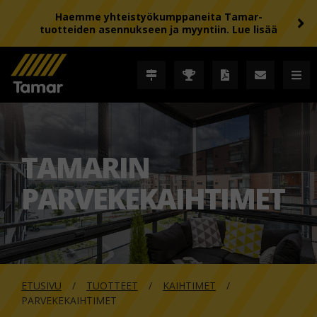
Haemme yhteistyökumppaneita Tamar-
tuotteiden asennukseen ja myyntiin. Lue lisää
TAMARIN
PARVEKEKAIHTIMET
ETUSIVU
TUOTTEET
KAIHTIMET
PARVEKEKAIHTIMET