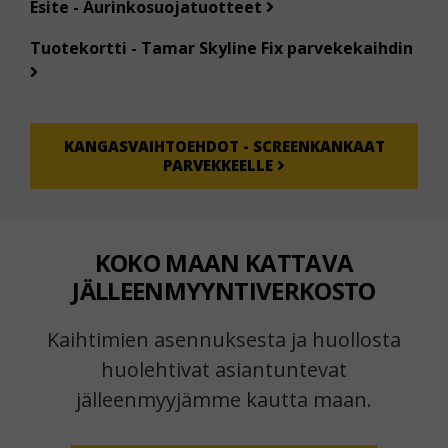
Esite - Aurinkosuojatuotteet
Tuotekortti - Tamar Skyline Fix parvekekaihdin
KANGASVAIHTOEHDOT - SCREENKANKAAT
PARVEKKEELLE
KOKO MAAN KATTAVA
JÄLLEENMYYNTIVERKOSTO
Kaihtimien asennuksesta ja huollosta
huolehtivat asiantuntevat
jälleenmyyjämme kautta maan.