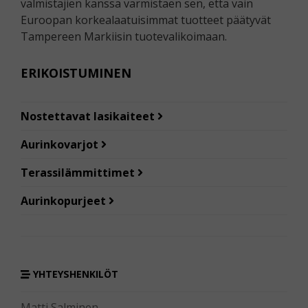
valmistajien kanssa varmistaen sen, että vain
Euroopan korkealaatuisimmat tuotteet päätyvät
Tampereen Markiisin tuotevalikoimaan.
ERIKOISTUMINEN
Nostettavat lasikaiteet
Aurinkovarjot
Terassilämmittimet
Aurinkopurjeet
YHTEYSHENKILÖT
Matti Salminen