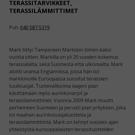
TERASSITARVIKKEET,
TERASSILÄMMITTIMET
Puh.
040 587 5319
Mark liittyi Tampereen Markiisin tiimiin kaksi
vuotta sitten. Markilla on yli 20 vuoden kokemus
terassialalta, sekä Suomesta että ulkomailta. Mark
aloitti uransa Englannissa, jossa hän toi
markkinoille Euroopassa suositut terassien
tuulisuojat. Tuotevalikoima laajeni pian
käsittämään myös aurinkovarjot ja
terassilämmittimet. Vuonna 2009 Mark muutti
perheineen Suomeen ja perusti pian yrityksen, joka
toi maahan aurinkosuojatuotteita ja
terassilämmittimiä. Mark on tehnyt vuosien ajan
yhteistyötä eurooppalaisten terassituotteiden