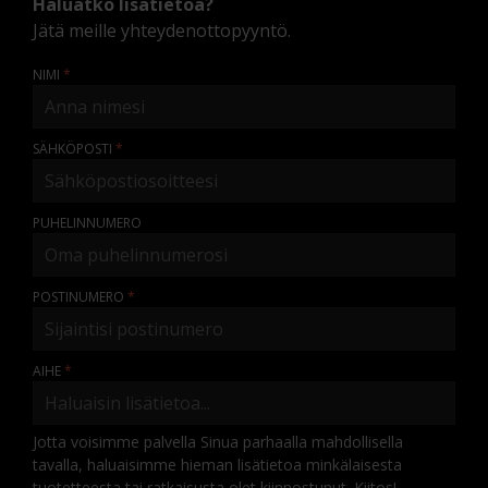
Haluatko lisätietoa?
Jätä meille yhteydenottopyyntö.
NIMI
SÄHKÖPOSTI
PUHELINNUMERO
POSTINUMERO
AIHE
Jotta voisimme palvella Sinua parhaalla mahdollisella
tavalla, haluaisimme hieman lisätietoa minkälaisesta
tuotetteesta tai ratkaisusta olet kiinnostunut. Kiitos!