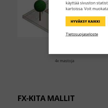
käyttää sivuston statis
kartoissa. Voit muokata
HYVÄKSY KAIKKI
Tietosuojaseloste
FX - D1
4x mastoja
FX-KITA MALLIT