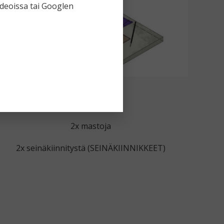
ideoissa tai Googlen
FX - E2
2x mastoja
2x seinäkiinnitystä (SEINÄKIINNIKKEET)