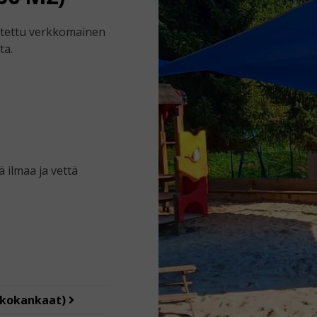
stettu verkkomainen
ta.
 ilmaa ja vettä
rkkokankaat)