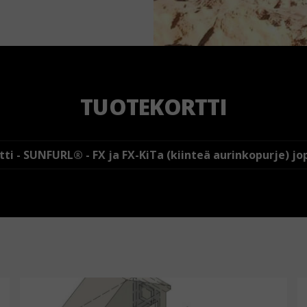
TUOTEKORTTI
ti - SUNFURL® - FX ja FX-KiTa (kiinteä aurinkopurje) j