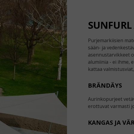
SUNFURL
Purjemarkiisien mate
sään- ja vedenkestäv
asennustarvikkeet ov
alumiinia - ei ihme,
kattaa valmistusviat, 
BRÄNDÄYS
Aurinkopurjeet vetä
erottuvat varmasti j
KANGAS JA VÄR