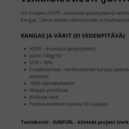
UV-suojattu HDPE –muovista (polyetyleeni) valmi
kangas. Takuu kattaa valmistusviat, ei tuulivaurioi
KANGAS JA VÄRIT (EI VEDENPITÄVÄ)
HDPE –muovista (polyetyleeni)
paino 340g/m2
UVR > 90%
Ei vedenpitävä - verkkomainen kangas päästää
lävitseen
100% läpinäkymätön
Helppo puhdistaa
Kirkkaat värit
Poikkeuksellisen korkea UV-suojaus
Tuotekortti - SUNFURL - kiinteät purjeet (ve