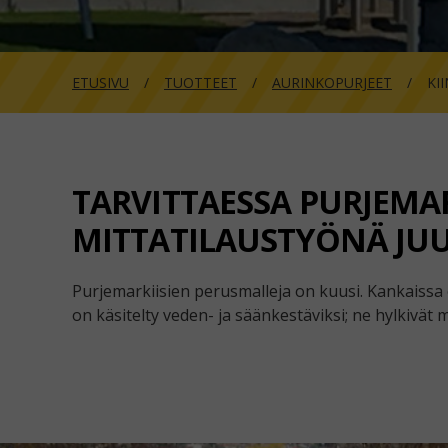
ETUSIVU
TUOTTEET
AURINKOPURJEET
KI
TARVITTAESSA PURJEMA
MITTATILAUSTYÖNÄ JUUR
Purjemarkiisien perusmalleja on kuusi. Kankaissa 
on käsitelty veden- ja säänkestäviksi; ne hylkivät m