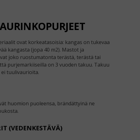
 AURINKOPURJEET
riaalit ovat korkeatasoisia: kangas on tukevaa
ää kangasta (jopa 40 m2). Mastot ja
at joko ruostumatonta terästä, terästä tai
 että purjemarkiiseilla on 3 vuoden takuu. Takuu
ei tuulivaurioita.
vät huomion puoleensa, brändättyinä ne
oukosta.
IT (VEDENKESTÄVÄ)