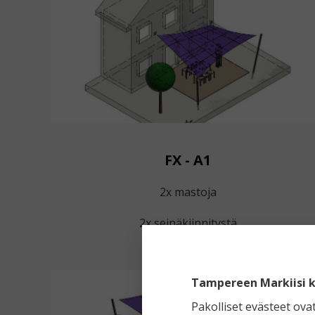
FX - A1
2x mastoja
2x seinäkiinnitystä
Tampereen Markiisi k
Pakolliset evästeet ova