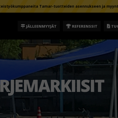
istyökumppaneita Tamar-tuotteiden asennukseen ja myyntii
JÄLLEENMYYJÄT
REFERENSSIT
TU
RJEMARKIISIT