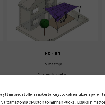
FX - B1
3x mastoja
1x seinäkiinnitys
äyttää sivustolla evästeitä käyttökokemuksen parant
t välttämättömiä sivuston toiminnan vuoksi. Lisäksi nimettö