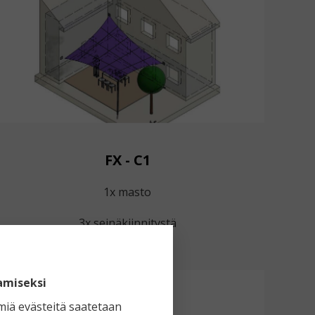
FX - C1
1x masto
3x seinäkiinnitystä
amiseksi
miä evästeitä saatetaan