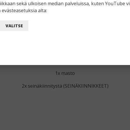
tiikkaan sekä ulkoisen median palveluissa, kuten YouTube v
 evästeasetuksia alta:
VALITSE
FX-E1
1x masto
2x seinäkiinnitystä (SEINÄKIINNIKKEET)