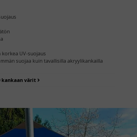
suojaus
ätön
aa
n korkea UV-suojaus
mmän suojaa kuin tavallisilla akryylikankailla
70 kankaan värit