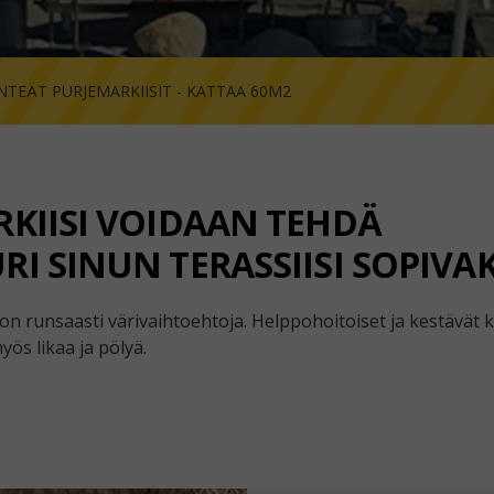
INTEÄT PURJEMARKIISIT - KATTAA 60M2
RKIISI VOIDAAN TEHDÄ
I SINUN TERASSIISI SOPIVAK
on runsaasti värivaihtoehtoja. Helppohoitoiset ja kestävät 
yös likaa ja pölyä.