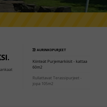
AURINKOPURJEET
SI.
Kiinteät Purjemarkiisit - kattaa
60m2
kankaat
Rullattavat Terassipurjeet -
jopa 105m2