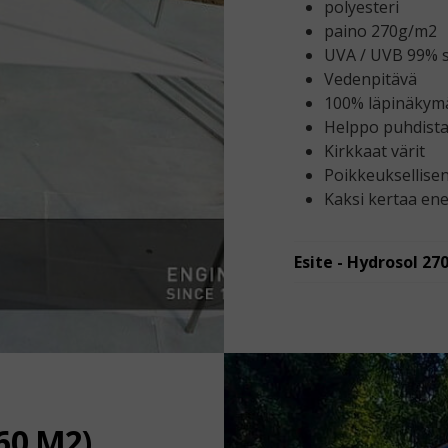
polyesteri
paino 270g/m2
UVA / UVB 99% 
Vedenpitävä
100% läpinäkym
Helppo puhdist
Kirkkaat värit
Poikkeuksellise
Kaksi kertaa ene
Esite - Hydrosol 2
60 M2)