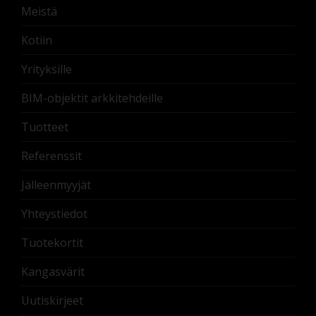
Meistä
Kotiin
Yrityksille
BIM-objektit arkkitehdeille
Tuotteet
Referenssit
Jälleenmyyjät
Yhteystiedot
Tuotekortit
Kangasvärit
Uutiskirjeet