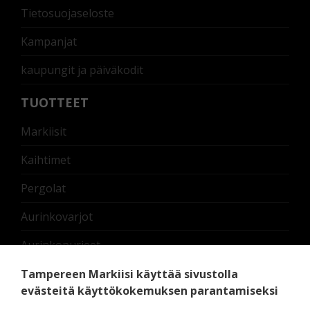
Tietosuojaseloste
Kampanjat
kaupungit ja päiväkodit
TUOTTEET
Markiisit
Kaihtimet
Pergolat
Aurinkovarjot
Aurinkopurjeet
Nostettavat lasikaiteet
Tampereen Markiisi käyttää sivustolla
evästeitä käyttökokemuksen parantamiseksi
Terassilämmittimet