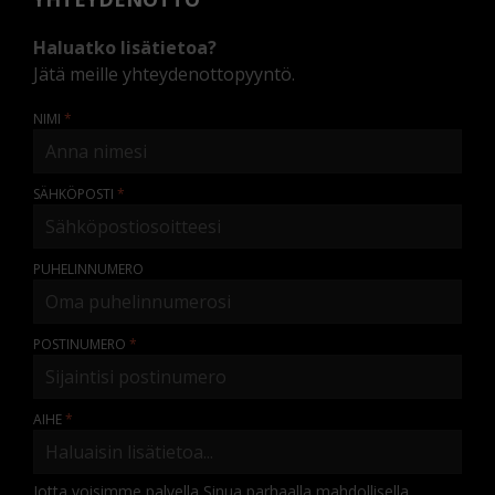
Haluatko lisätietoa?
Jätä meille yhteydenottopyyntö.
NIMI
SÄHKÖPOSTI
PUHELINNUMERO
POSTINUMERO
AIHE
Jotta voisimme palvella Sinua parhaalla mahdollisella