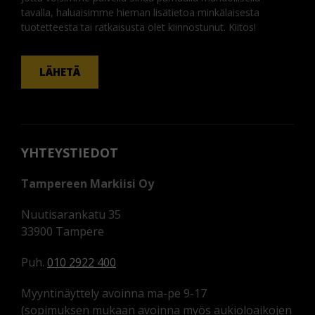
tavalla, haluaisimme hieman lisätietoa minkälaisesta
tuotetteesta tai ratkaisusta olet kiinnostunut. Kiitos!
KOMMENTTI
LÄHETÄ
YHTEYSTIEDOT
Tampereen Markiisi Oy
Nuutisarankatu 35
33900 Tampere
Puh.
010 2922 400
Myyntinäyttely avoinna ma-pe 9-17
(sopimuksen mukaan avoinna myös aukioloaikojen