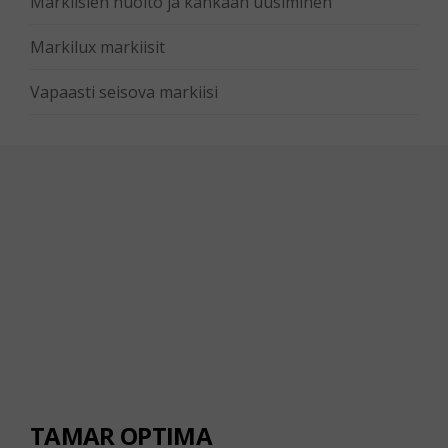
Markiisien huolto ja kankaan uusiminen
Markilux markiisit
Vapaasti seisova markiisi
TAMAR OPTIMA