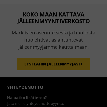
KOKO MAAN KATTAVA
JÄLLEENMYYNTIVERKOSTO
Markiisien asennuksesta ja huollosta
huolehtivat asiantuntevat
jälleenmyyjämme kautta maan.
ETSI LÄHIN JÄLLEENMYYJÄSI
YHTEYDENOTTO
Haluatko lisätietoa?
Jätä meille yhteydenottopyyntö.