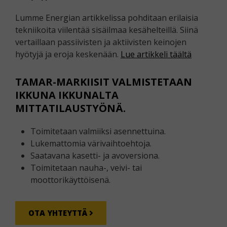
Lumme Energian artikkelissa pohditaan erilaisia
tekniikoita viilentää sisäilmaa kesähelteillä. Siinä
vertaillaan passiivisten ja aktiivisten keinojen
hyötyjä ja eroja keskenään.
Lue artikkeli täältä
TAMAR-MARKIISIT VALMISTETAAN
IKKUNA IKKUNALTA
MITTATILAUSTYÖNÄ.
Toimitetaan valmiiksi asennettuina.
Lukemattomia värivaihtoehtoja.
Saatavana kasetti- ja avoversiona.
Toimitetaan nauha-, veivi- tai
moottorikäyttöisenä.
OTA YHTEYTTÄ