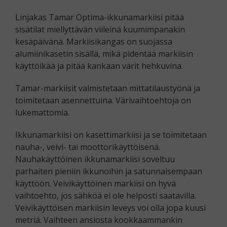
Linjakas Tamar Optima-ikkunamarkiisi pitää
sisätilat miellyttävän viileinä kuumimpanakin
kesäpäivänä. Markiisikangas on suojassa
alumiinikasetin sisällä, mikä pidentää markiisin
käyttöikää ja pitää kankaan värit hehkuvina.
Tamar-markiisit valmistetaan mittatilaustyönä ja
toimitetaan asennettuina. Värivaihtoehtoja on
lukemattomia.
Ikkunamarkiisi on kasettimarkiisi ja se toimitetaan
nauha-, veivi- tai moottorikäyttöisenä.
Nauhakäyttöinen ikkunamarkiisi soveltuu
parhaiten pieniin ikkunoihin ja satunnaisempaan
käyttöön. Veivikäyttöinen markiisi on hyvä
vaihtoehto, jos sähköä ei ole helposti saatavilla.
Veivikäyttöisen markiisin leveys voi olla jopa kuusi
metriä. Vaihteen ansiosta kookkaammankin