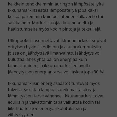
kaikkein tehokkaimmin auringon lämpösäteilyltä.
Ikkunamarkiisi estää lämpösäteilyä jopa kaksi
kertaa paremmin kuin perinteinen rullaverho tai
sälekaihdin. Markiisi suojaa kuumuudelta ja
haalistumiselta myös kodin pintoja ja tekstiilejä.
Ulkopuolelle asennettavat ikkunamarkiisit sopivat
erityisen hyvin liiketiloihin ja asuinrakennuksiin,
joissa on jäähdyttävä ilmanvaihto. Jäähdytys voi
kuluttaa lähes yhtä paljon energiaa kuin
lämmittäminen, ja ikkunamarkiisien avulla
jäähdytyksen energiantarve voi laskea jopa 90 %!
Ikkunamarkiisin energiasäästöt tuntuvat myös
talvella. Se estää lämpöä säteilemästä ulos, ja
lämmityksen tarve vähenee. Ikkunamarkiisit ovat
edullisin ja vaivattomin tapa vaikuttaa kodin tai
liikehuoneiston energiankulutukseen ja
viihtyisyyteen.