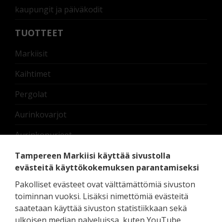
kaupungit ja päiväkodit
TUOTTEET
Markiisit
Kaihtimet
Pergolat
Aurinkovarjot
Aurinkopurjeet
Nostettavat lasikaiteet
Tampereen Markiisi käyttää sivustolla
evästeitä käyttökokemuksen parantamiseksi
Terassilämmittimet
Pakolliset evästeet ovat välttämättömiä sivuston
Moottorit ja oheislaitteet
toiminnan vuoksi. Lisäksi nimettömiä evästeitä
saatetaan käyttää sivuston statistiikkaan sekä
Pedelux erikoistuotteet
ulkoisen median palveluissa, kuten YouTube