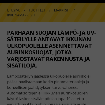
ETUSIVU
TUOTTEET
MARKIISIT
IKKUNAMARKIISIT
PARHAAN SUOJAN LÄMPÖ- JA UV-
SÄTEILYLLE ANTAVAT IKKUNAN
ULKOPUOLELLE ASENNETTAVAT
AURINKOSUOJAT, JOTKA
VARJOSTAVAT RAKENNUSTA JA
SISÄTILOJA.
Lämpösäteilyn jäädessä ulkopuolelle aurinko ei
pääse haalistamaan kodin pintamateriaaleja ja
koneellisen jäähdytyksen tarve vähenee.
Automatisoitujen eli liikkuvien aurinkosuojien
käyttö laskee sisälämpötilaa jopa 10 astetta
verrattuna ikkunoihin, joissa suojausta ei ole.