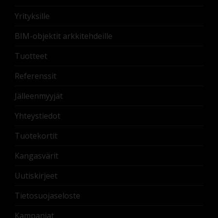
Yrityksille
BIM-objektit arkkitehdeille
Tuotteet
Referenssit
Jälleenmyyjät
Yhteystiedot
Tuotekortit
Kangasvärit
Uutiskirjeet
Tietosuojaseloste
Kampanjat