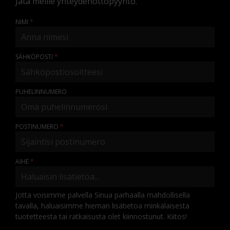
Jätä meille yhteydenottopyyntö.
NIMI
SÄHKÖPOSTI
PUHELINNUMERO
POSTINUMERO
AIHE
Jotta voisimme palvella Sinua parhaalla mahdollisella
tavalla, haluaisimme hieman lisätietoa minkälaisesta
tuotetteesta tai ratkaisusta olet kiinnostunut. Kiitos!
KOMMENTTI