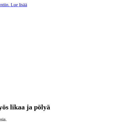
iin. Lue lisää
ös likaa ja pölyä
sia.