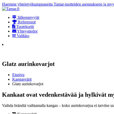
Haemme yhteistyökumppaneita Tamar-tuotteiden asennukseen ja myynt
Jälleenmyyjät
Referenssit
Tuotekortit
Yhteystiedot
Valikko
Glatz aurinkovarjot
Etusivu
Kangasvärit
Glatz aurinkovarjot
Kankaat ovat vedenkestävää ja hylkivät my
Vaihda brändiä vaihtamalla kangas – koko aurinkovarjoa ei tarvitse uu