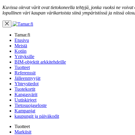
Kuvissa olevat värit ovat tietokoneella tehtyjä, jonka vuoksi ne voiva
lopullinen väri kaupan värikartoista siinä ympäristössä ja niissä olosu
Tamar.fi
Etusivu
Meistä
Kotiin
Yrityksille
BIM-objektit arkkitehdeille
Tuotteet
Referenssit
Jälleenmyyjät
Yhteystiedot
Tuotekortit
Kangasvärit
Uutiskirjeet
Tietosuojaseloste
Kampanjat
kaupungit ja päiväkodit
Tuotteet
Markiisit