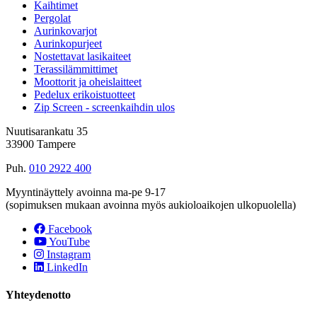
Kaihtimet
Pergolat
Aurinkovarjot
Aurinkopurjeet
Nostettavat lasikaiteet
Terassilämmittimet
Moottorit ja oheislaitteet
Pedelux erikoistuotteet
Zip Screen - screenkaihdin ulos
Nuutisarankatu 35
33900 Tampere
Puh.
010 2922 400
Myyntinäyttely avoinna ma-pe 9-17
(sopimuksen mukaan avoinna myös aukioloaikojen ulkopuolella)
Facebook
YouTube
Instagram
LinkedIn
Yhteydenotto