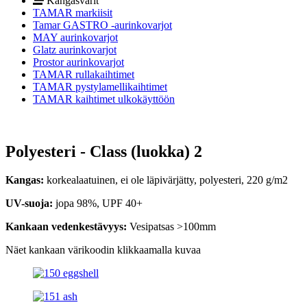
Kangasvärit
TAMAR markiisit
Tamar GASTRO -aurinkovarjot
MAY aurinkovarjot
Glatz aurinkovarjot
Prostor aurinkovarjot
TAMAR rullakaihtimet
TAMAR pystylamellikaihtimet
TAMAR kaihtimet ulkokäyttöön
Polyesteri - Class (luokka) 2
Kangas:
korkealaatuinen, ei ole läpivärjätty, polyesteri, 220 g/m2
UV-suoja:
jopa 98%, UPF 40+
Kankaan vedenkestävyys:
Vesipatsas >100mm
Näet kankaan värikoodin klikkaamalla kuvaa