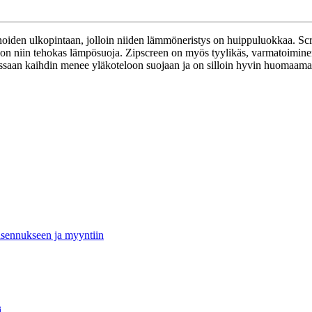
unoiden ulkopintaan, jolloin niiden lämmöneristys on huippuluokkaa. Scr
n on niin tehokas lämpösuoja. Zipscreen on myös tyylikäs, varmatoimin
lessaan kaihdin menee yläkoteloon suojaan ja on silloin hyvin huomaama
sennukseen ja myyntiin
i