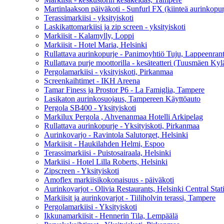
Martinlaakson päiväkoti - Sunfurl FX (kiinteä aurinkopur
Terassimarkiisi - yksityiskoti
Laskikattomarkiisi ja zip screen - yksityiskoti
Markiisit - Kalamylly, Loppi
Markiisit - Hotel Maria, Helsinki
Rullattava aurinkopurje - Panimoyhtiö Tuju, Lappeenran
Rullattava purje moottorilla - kesäteatteri (Tuusmäen Kyl
Pergolamarkiisi - yksityiskoti, Pirkanmaa
Screenkaihtimet - IKH Areena
Tamar Finess ja Prostor P6 - La Famiglia, Tampere
Lasikaton aurinkosuojaus, Tampereen Käyttöauto
Pergola SB400 - Yksityiskoti
Markilux Pergola , Ahvenanmaa Hotelli Arkipelag
Rullattava aurinkopurje - Yksityiskoti, Pirkanmaa
Aurinkovarjo - Ravintola Salutorget, Helsinki
Markiisit - Haukilahden Helmi, Espoo
Terassimarkiisi - Puistosairaala, Helsinki
Markiisi - Hotel Lilla Roberts, Helsinki
Zipscreen - Yksityiskoti
Amoflex markiisikokonaisuus - päiväkoti
Aurinkovarjot - Olivia Restaurants, Helsinki Central Stat
Markiisit ja aurinkovarjot - Tiiliholvin terassi, Tampere
Pergolamarkiisi - Yksityiskoti
Ikkunamarkiisit - Hennerin Tila, Lempäälä