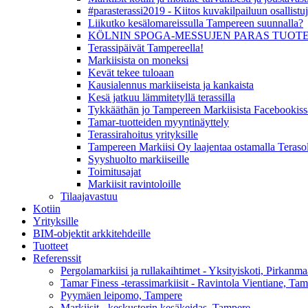
#parasterassi2019 - Kiitos kuvakilpailuun osallistuji
Liikutko kesälomareissulla Tampereen suunnalla?
KÖLNIN SPOGA-MESSUJEN PARAS TUOTE (2.
Terassipäivät Tampereella!
Markiisista on moneksi
Kevät tekee tuloaan
Kausialennus markiiseista ja kankaista
Kesä jatkuu lämmitetyllä terassilla
Tykkääthän jo Tampereen Markiisista Facebookiss
Tamar-tuotteiden myyntinäyttely
Terassirahoitus yrityksille
Tampereen Markiisi Oy laajentaa ostamalla Teraso
Syyshuolto markiiseille
Toimitusajat
Markiisit ravintoloille
Tilaajavastuu
Kotiin
Yrityksille
BIM-objektit arkkitehdeille
Tuotteet
Referenssit
Pergolamarkiisi ja rullakaihtimet - Yksityiskoti, Pirkanma
Tamar Finess -terassimarkiisit - Ravintola Vientiane, Ta
Pyymäen leipomo, Tampere
Markiisit - keskustorin kesäkeidas, Tampere