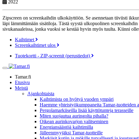
2022
Zipscreen on screenkaihdin ulkokäyttöön. Se asennetaan tiiviisti ikk
läpi lämmittämään sisätiloja. Tästä syystä ulkopuolinen screenkaihdi
sivukanaaleissa, jonka vuoksi se kestää hyvin myös tuulta. Kiinni ol
Kaihtimet
Screenkaihtimet ulos
Tuotekortti - ZIP-screenit (perustiedot)
Tamar.fi
Etusivu
Meistä
Ajankohtaista
Kaihtimista on hyötyä vuoden ympäri
Haemme yhteistyökumppaneita Tamar-tuotteiden a
Pergolamarkiiseilla lisää käyttötunteja terasseille
Miten suojautua auringolta pihalla?
Oikean aurinkovarjon valitseminen
Energiansäästöä kaihtimilla
Jälleenmyyjäksi Tamar-tuotteille
Markiisit kotiin ja mökille turvallisesti ja joustavast