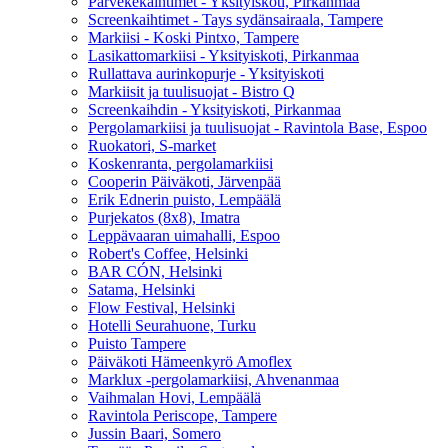
Parvekekaihtimet - Yksityiskoti, Pirkanmaa
Screenkaihtimet - Tays sydänsairaala, Tampere
Markiisi - Koski Pintxo, Tampere
Lasikattomarkiisi - Yksityiskoti, Pirkanmaa
Rullattava aurinkopurje - Yksityiskoti
Markiisit ja tuulisuojat - Bistro Q
Screenkaihdin - Yksityiskoti, Pirkanmaa
Pergolamarkiisi ja tuulisuojat - Ravintola Base, Espoo
Ruokatori, S-market
Koskenranta, pergolamarkiisi
Cooperin Päiväkoti, Järvenpää
Erik Ednerin puisto, Lempäälä
Purjekatos (8x8), Imatra
Leppävaaran uimahalli, Espoo
Robert's Coffee, Helsinki
BAR CÓN, Helsinki
Satama, Helsinki
Flow Festival, Helsinki
Hotelli Seurahuone, Turku
Puisto Tampere
Päiväkoti Hämeenkyrö Amoflex
Marklux -pergolamarkiisi, Ahvenanmaa
Vaihmalan Hovi, Lempäälä
Ravintola Periscope, Tampere
Jussin Baari, Somero