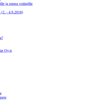
lle ja onnea voittajille
 - 4.9.2018)
a?
lar Oy:n
a
mpere