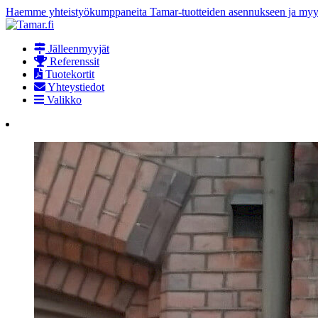
Haemme yhteistyökumppaneita Tamar-tuotteiden asennukseen ja myynt
Jälleenmyyjät
Referenssit
Tuotekortit
Yhteystiedot
Valikko