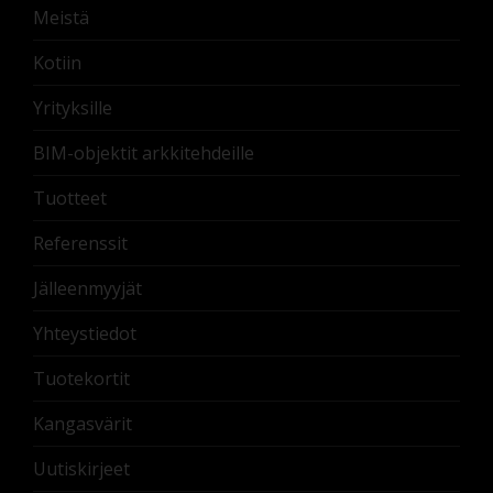
Meistä
Kotiin
Yrityksille
BIM-objektit arkkitehdeille
Tuotteet
Referenssit
Jälleenmyyjät
Yhteystiedot
Tuotekortit
Kangasvärit
Uutiskirjeet