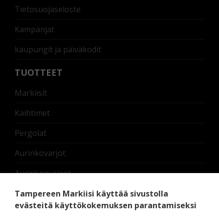
Tietosuojaseloste
Kampanjat
kaupungit ja päiväkodit
TUOTTEET
Markiisit
Kaihtimet
Pergolat
Aurinkovarjot
Aurinkopurjeet
Nostettavat lasikaiteet
Tampereen Markiisi käyttää sivustolla
evästeitä käyttökokemuksen parantamiseksi
Terassilämmittimet