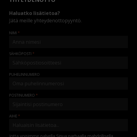
Haluatko lisätietoa?
Jätä meille yhteydenottopyyntö.
NIMI
SÄHKÖPOSTI
PUHELINNUMERO
POSTINUMERO
AIHE
Jotta voisimme palvella Sinua parhaalla mahdollisella