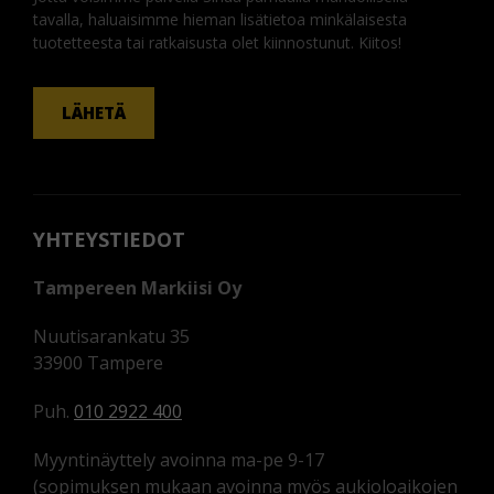
tavalla, haluaisimme hieman lisätietoa minkälaisesta
tuotetteesta tai ratkaisusta olet kiinnostunut. Kiitos!
KOMMENTTI
LÄHETÄ
YHTEYSTIEDOT
Tampereen Markiisi Oy
Nuutisarankatu 35
33900 Tampere
Puh.
010 2922 400
Myyntinäyttely avoinna ma-pe 9-17
(sopimuksen mukaan avoinna myös aukioloaikojen