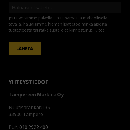
Jotta voisimme palvella Sinua parhaalla mahdollisella
tavalla, haluaisimme hieman lisätietoa minkälaisesta
tuotetteesta tai ratkaisusta olet kiinnostunut. Kiitos!
KOMMENTTI
LÄHETÄ
YHTEYSTIEDOT
Tampereen Markiisi Oy
Nuutisarankatu 35
33900 Tampere
Puh.
010 2922 400