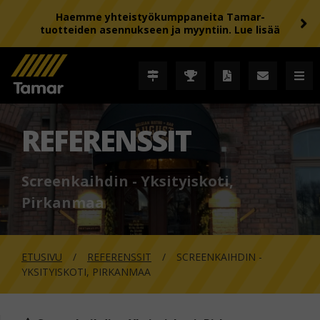
Haemme yhteistyökumppaneita Tamar-
tuotteiden asennukseen ja myyntiin. Lue lisää
REFERENSSIT
Screenkaihdin - Yksityiskoti,
Pirkanmaa
ETUSIVU
REFERENSSIT
SCREENKAIHDIN -
YKSITYISKOTI, PIRKANMAA