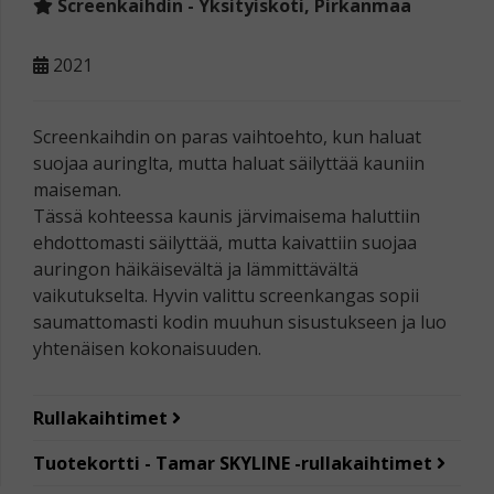
Screenkaihdin - Yksityiskoti, Pirkanmaa
2021
Screenkaihdin on paras vaihtoehto, kun haluat
suojaa auringlta, mutta haluat säilyttää kauniin
maiseman.
Tässä kohteessa kaunis järvimaisema haluttiin
ehdottomasti säilyttää, mutta kaivattiin suojaa
auringon häikäisevältä ja lämmittävältä
vaikutukselta. Hyvin valittu screenkangas sopii
saumattomasti kodin muuhun sisustukseen ja luo
yhtenäisen kokonaisuuden.
Rullakaihtimet
Tuotekortti - Tamar SKYLINE -rullakaihtimet