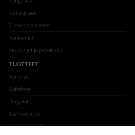
Kangasvärit
Uutiskirjeet
Tietosuojaseloste
Kampanjat
kaupungit ja päiväkodit
TUOTTEET
Markiisit
Kaihtimet
Pergolat
Aurinkovarjot
Aurinkopurjeet