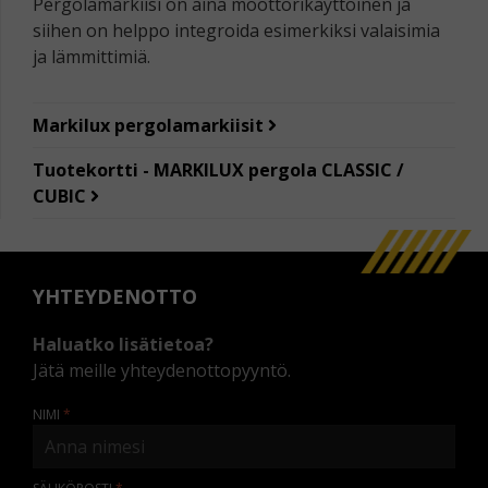
Pergolamarkiisi on aina moottorikäyttöinen ja
siihen on helppo integroida esimerkiksi valaisimia
ja lämmittimiä.
Markilux pergolamarkiisit
Tuotekortti - MARKILUX pergola CLASSIC /
CUBIC
YHTEYDENOTTO
Haluatko lisätietoa?
Jätä meille yhteydenottopyyntö.
NIMI