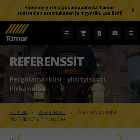
Haemme yhteistyökumppaneita Tamar-
tuotteiden asennukseen ja myyntiin. Lue lisää
REFERENSSIT
Pergolamarkiisi - yksityiskoti,
Pirkanmaa
ETUSIVU
REFERENSSIT
PERGOLAMARKIISI -
YKSITYISKOTI, PIRKANMAA