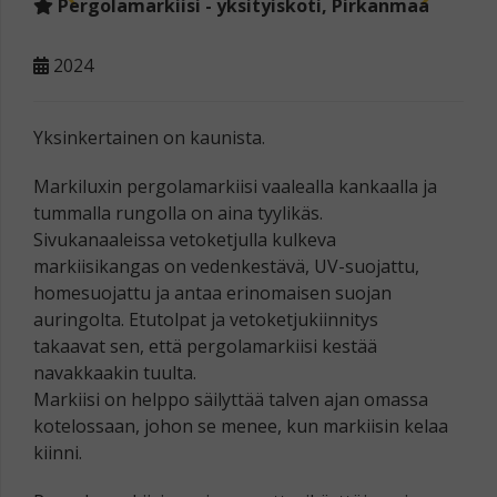
Pergolamarkiisi - yksityiskoti, Pirkanmaa
2024
Yksinkertainen on kaunista.
Markiluxin pergolamarkiisi vaalealla kankaalla ja
tummalla rungolla on aina tyylikäs.
Sivukanaaleissa vetoketjulla kulkeva
markiisikangas on vedenkestävä, UV-suojattu,
homesuojattu ja antaa erinomaisen suojan
auringolta. Etutolpat ja vetoketjukiinnitys
takaavat sen, että pergolamarkiisi kestää
navakkaakin tuulta.
Markiisi on helppo säilyttää talven ajan omassa
kotelossaan, johon se menee, kun markiisin kelaa
kiinni.