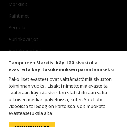
Markiisit
Kaihtimet
Pergolat
Aurinkovarjot
Aurinkopurjeet
Nostettavat lasikaiteet
Tampereen Markiisi käyttää sivustolla
evästeitä käyttökokemuksen parantamiseksi
Terassilämmittimet
Pakolliset evästeet ovat välttämättömiä sivuston
Moottorit ja oheislaitteet
toiminnan vuoksi. Lisäksi nimettömiä evästeitä
saatetaan käyttää sivuston statistiikkaan sekä
Pedelux erikoistuotteet
ulkoisen median palveluissa, kuten YouTube
videoissa tai Googlen kartoissa. Voit muokata
Zip Screen - screenkaihdin ulos
evästeasetuksia alta: