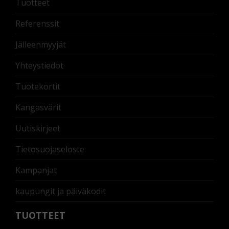
Tuotteet
Referenssit
Jälleenmyyjät
Yhteystiedot
Tuotekortit
Kangasvärit
Uutiskirjeet
Tietosuojaseloste
Kampanjat
kaupungit ja päiväkodit
TUOTTEET