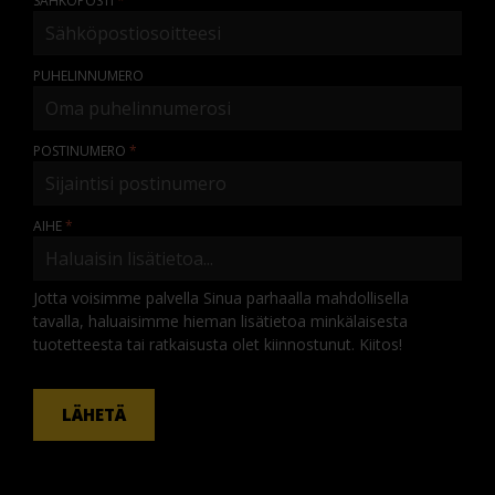
SÄHKÖPOSTI
PUHELINNUMERO
POSTINUMERO
AIHE
Jotta voisimme palvella Sinua parhaalla mahdollisella
tavalla, haluaisimme hieman lisätietoa minkälaisesta
tuotetteesta tai ratkaisusta olet kiinnostunut. Kiitos!
KOMMENTTI
LÄHETÄ