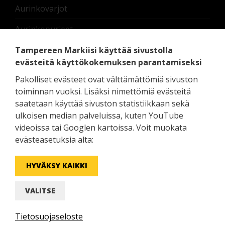
Aurinkovarjot
Aurinkopurjeet
Nostettavat lasikaiteet
Tampereen Markiisi käyttää sivustolla
evästeitä käyttökokemuksen parantamiseksi
Terassilämmittimet
Pakolliset evästeet ovat välttämättömiä sivuston
Moottorit ja oheislaitteet
toiminnan vuoksi. Lisäksi nimettömiä evästeitä
saatetaan käyttää sivuston statistiikkaan sekä
Pedelux erikoistuotteet
ulkoisen median palveluissa, kuten YouTube
videoissa tai Googlen kartoissa. Voit muokata
Zip Screen - screenkaihdin ulos
evästeasetuksia alta:
HYVÄKSY KAIKKI
Facebook
YouTube
Instagram
LinkedIn
VALITSE
Tietosuojaseloste