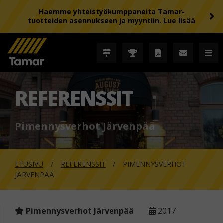
Haemme yhteistyökumppaneita Tamar-
tuotteiden asennukseen ja myyntiin. Lue lisää
REFERENSSIT
Pimennysverhot Järvenpää
ETUSIVU
REFERENSSIT
PIMENNYSVERHOT
JÄRVENPÄÄ
Pimennysverhot Järvenpää
2017