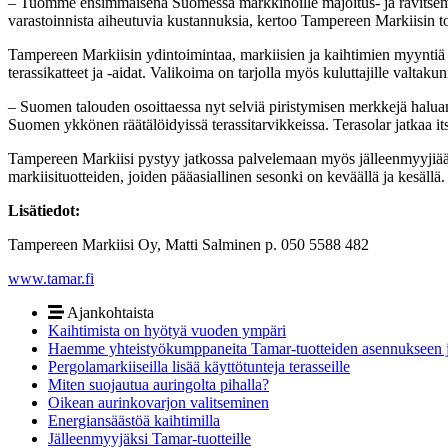
– Tuomme ensimmäisenä Suomessa markkinoille majoitus- ja ravitsemusa
varastoinnista aiheutuvia kustannuksia, kertoo Tampereen Markiisin t
Tampereen Markiisin ydintoimintaa, markiisien ja kaihtimien myyntiä j
terassikatteet ja -aidat.­ Valikoima on tarjolla myös kuluttajille valt
– Suomen talouden osoittaessa nyt selviä piristymisen merkkejä halu
Suomen ykkönen räätälöidyissä terassitarvikkeissa. Terasolar jatkaa it
Tampereen Markiisi pystyy jatkossa palvelemaan myös jälleenmyyjiään
markiisituotteiden, joiden pääasiallinen sesonki on keväällä ja kesällä.
Lisätiedot:
Tampereen Markiisi Oy, Matti Salminen p. 050 5588 482
www.tamar.fi
Ajankohtaista
Kaihtimista on hyötyä vuoden ympäri
Haemme yhteistyökumppaneita Tamar-tuotteiden asennukseen 
Pergolamarkiiseilla lisää käyttötunteja terasseille
Miten suojautua auringolta pihalla?
Oikean aurinkovarjon valitseminen
Energiansäästöä kaihtimilla
Jälleenmyyjäksi Tamar-tuotteille