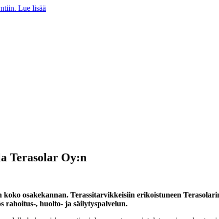
iin. Lue lisää
la Terasolar Oy:n
 koko osakekannan. Terassitarvikkeisiin erikoistuneen Terasolar
 rahoitus-, huolto- ja säilytyspalvelun.