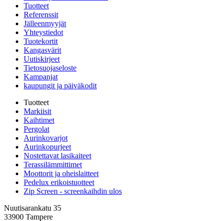
Tuotteet
Referenssit
Jälleenmyyjät
Yhteystiedot
Tuotekortit
Kangasvärit
Uutiskirjeet
Tietosuojaseloste
Kampanjat
kaupungit ja päiväkodit
Tuotteet
Markiisit
Kaihtimet
Pergolat
Aurinkovarjot
Aurinkopurjeet
Nostettavat lasikaiteet
Terassilämmittimet
Moottorit ja oheislaitteet
Pedelux erikoistuotteet
Zip Screen - screenkaihdin ulos
Nuutisarankatu 35
33900 Tampere