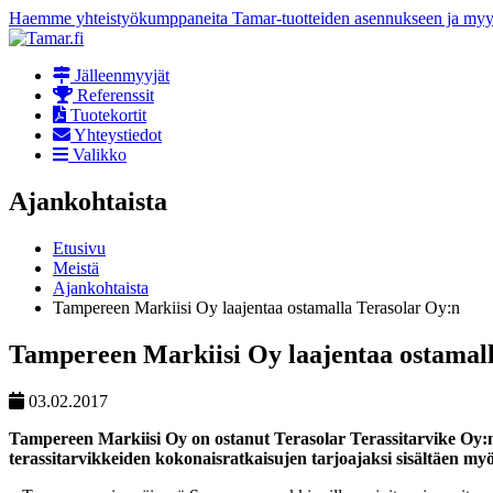
Haemme yhteistyökumppaneita Tamar-tuotteiden asennukseen ja myynt
Jälleenmyyjät
Referenssit
Tuotekortit
Yhteystiedot
Valikko
Ajankohtaista
Etusivu
Meistä
Ajankohtaista
Tampereen Markiisi Oy laajentaa ostamalla Terasolar Oy:n
Tampereen Markiisi Oy laajentaa ostamal
03.02.2017
Tampereen Markiisi Oy on ostanut Terasolar Terassitarvike Oy:n
terassitarvikkeiden kokonaisratkaisujen tarjoajaksi sisältäen myös