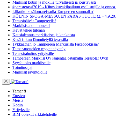
Markiisit kotiin ja mökille turvallisesti ja joustavasti
#parasterassi2019 - Kiitos kuvakilpailuun osallistujille ja onnea v
Liikutko kesälomareissulla Tampereen suunnalla?
KÖLNIN SPOGA-MESSUJEN PARAS TUOTE (2. - 4.9.201
Terassipäivät Tampereella!
Markiisista on moneksi
Kevät tekee tuloaan
Kausialennus markiiseista ja kankaista
Kesä jatkuu lämmitetyllä terassilla
Tykkääthän jo Tampereen Markiisista Facebookissa?
Tamar-tuotteiden myyntinäyttely
Terassirahoitus yrityksille
Tampereen Markiisi Oy laajentaa ostamalla Terasolar Oy:n
Syyshuolto markiiseille
Toimitusajat
Markiisit ravintoloille
Tamar.fi
Etusivu
Meistä
Kotiin
Yrityksille
BIM-objektit arkkitehdeille