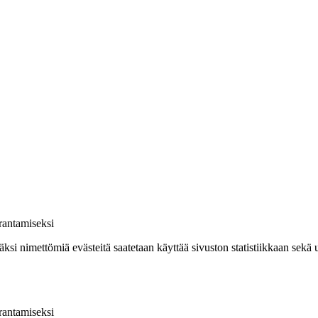
rantamiseksi
säksi nimettömiä evästeitä saatetaan käyttää sivuston statistiikkaan sek
rantamiseksi