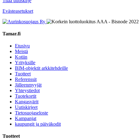
Tilaa uutiskirje
Evästeasetukset
Tamar.fi
Etusivu
Meistä
Kotiin
Yrityksille
BIM-objektit arkkitehdeille
Tuotteet
Referenssit
Jälleenmyyjät
Yhteystiedot
Tuotekortit
Kangasvärit
Uutiskirjeet
Tietosuojaseloste
Kampanjat
kaupungit ja päiväkodit
Tuotteet