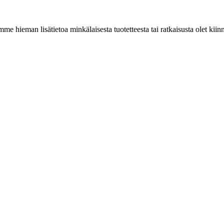
me hieman lisätietoa minkälaisesta tuotetteesta tai ratkaisusta olet kiin