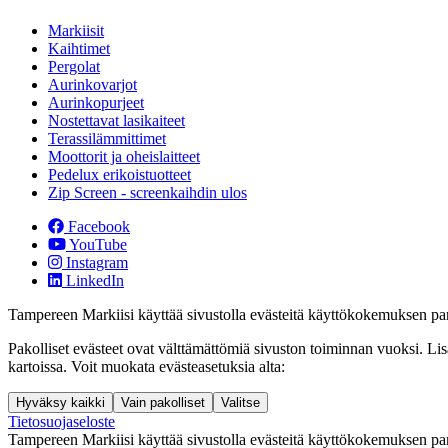
Markiisit
Kaihtimet
Pergolat
Aurinkovarjot
Aurinkopurjeet
Nostettavat lasikaiteet
Terassilämmittimet
Moottorit ja oheislaitteet
Pedelux erikoistuotteet
Zip Screen - screenkaihdin ulos
Facebook
YouTube
Instagram
LinkedIn
Tampereen Markiisi käyttää sivustolla evästeitä käyttökokemuksen pa
Pakolliset evästeet ovat välttämättömiä sivuston toiminnan vuoksi. Li
kartoissa. Voit muokata evästeasetuksia alta:
Hyväksy kaikki
Vain pakolliset
Valitse
Tietosuojaseloste
Tampereen Markiisi käyttää sivustolla evästeitä käyttökokemuksen pa