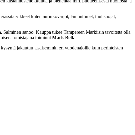
n kustannustehokkuutta ja pienentää mm. puutteellisesta huollosta ja
assitarvikkeet kuten aurinkovarjot, lämmittimet, tuulisuojat,
a, Salminen sanoo. Kauppa tukee Tampereen Markiisin tavoitetta olla
 toisena omistajana toiminut
Mark Bell.
ysyntä jakautuu tasaisemmin eri vuodenajoille kuin perinteisten