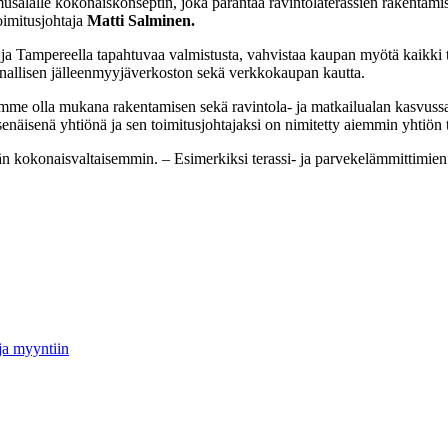
lalle kokonaiskonseptin, joka parantaa ravintolaterassien rakentamise
oimitusjohtaja
Matti Salminen.
a Tampereella tapahtuvaa valmistusta, vahvistaa kaupan myötä kaikki ter
akunnallisen jälleenmyyjäverkoston sekä verkkokaupan kautta.
amme olla mukana rakentamisen sekä ravintola- ja matkailualan kasvuss
senäisenä yhtiönä ja sen toimitusjohtajaksi on nimitetty aiemmin yhtiön
 kokonaisvaltaisemmin. – Esimerkiksi terassi- ja parvekelämmittimien k
ja myyntiin