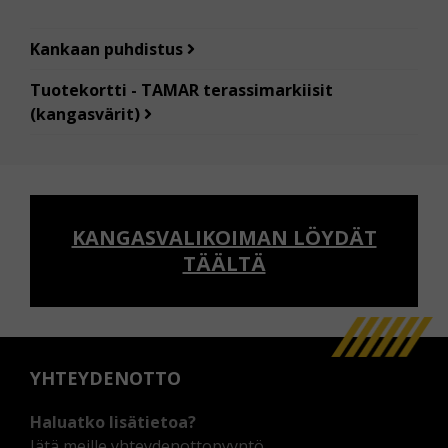
Kankaan puhdistus
Tuotekortti - TAMAR terassimarkiisit
(kangasvärit)
KANGASVALIKOIMAN LÖYDÄT
TÄÄLTÄ
YHTEYDENOTTO
Haluatko lisätietoa?
Jätä meille yhteydenottopyyntö.