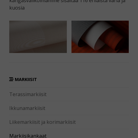
kangasvalikoimamme sisältää 116 erilaista väriä ja
kuosia
MARKIISIT
Terassimarkiisit
Ikkunamarkiisit
Liikemarkiisit ja korimarkiisit
Markiisikankaat