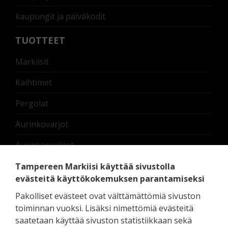
kaupungit ja päiväkodit
TUOTTEET
Markiisit
Kaihtimet
Pergolat
Aurinkovarjot
Aurinkopurjeet
Nostettavat lasikaiteet
Tampereen Markiisi käyttää sivustolla
evästeitä käyttökokemuksen parantamiseksi
Terassilämmittimet
Pakolliset evästeet ovat välttämättömiä sivuston
Moottorit ja oheislaitteet
toiminnan vuoksi. Lisäksi nimettömiä evästeitä
saatetaan käyttää sivuston statistiikkaan sekä