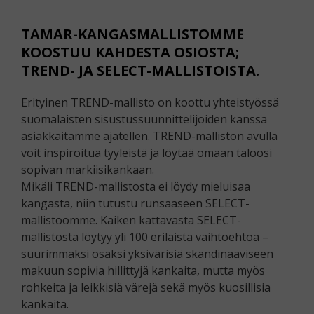
TAMAR-KANGASMALLISTOMME
KOOSTUU KAHDESTA OSIOSTA;
TREND- JA SELECT-MALLISTOISTA.
Erityinen TREND-mallisto on koottu yhteistyössä
suomalaisten sisustussuunnittelijoiden kanssa
asiakkaitamme ajatellen. TREND-malliston avulla
voit inspiroitua tyyleistä ja löytää omaan taloosi
sopivan markiisikankaan.
Mikäli TREND-mallistosta ei löydy mieluisaa
kangasta, niin tutustu runsaaseen SELECT-
mallistoomme. Kaiken kattavasta SELECT-
mallistosta löytyy yli 100 erilaista vaihtoehtoa –
suurimmaksi osaksi yksivärisiä skandinaaviseen
makuun sopivia hillittyjä kankaita, mutta myös
rohkeita ja leikkisiä värejä sekä myös kuosillisia
kankaita.