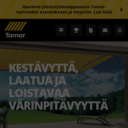
Haemme yhteistyökumppaneita Tamar-
tuotteiden asennukseen ja myyntiin. Lue lisää
KESTÄVYTTÄ,
LAATUA JA
LOISTAVAA
VÄRINPITÄVYYTTÄ